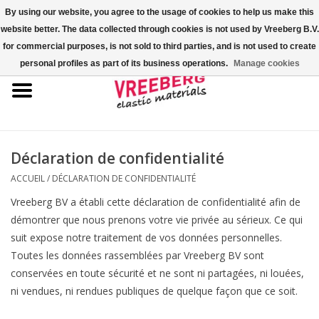
By using our website, you agree to the usage of cookies to help us make this
website better. The data collected through cookies is not used by Vreeberg B.V.
0 Articles - €0,00
for commercial purposes, is not sold to third parties, and is not used to create
personal profiles as part of its business operations.
Manage cookies
Accueil
Couvre-chaussures
Élastiques colorés
Déclaration de confidentialité
ACCUEIL
/
DÉCLARATION DE CONFIDENTIALITÉ
Corde élastique
Vreeberg BV a établi cette déclaration de confidentialité afin de
démontrer que nous prenons votre vie privée au sérieux. Ce qui
Élastiques pour palette
suit expose notre traitement de vos données personnelles.
Toutes les données rassemblées par Vreeberg BV sont
Élastiques en croix ou en H
conservées en toute sécurité et ne sont ni partagées, ni louées,
ni vendues, ni rendues publiques de quelque façon que ce soit.
Fastfix