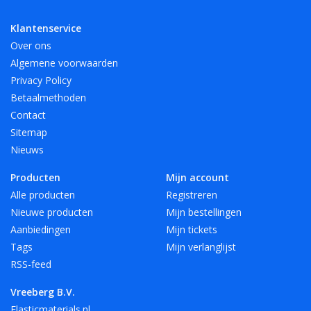
- 12 mooie, heldere kleuren, ook transparant!
Klantenservice
Over ons
Verkrijgbaar in 4 lengte maten en 6 breedte maten. Andere
Algemene voorwaarden
maten en kleuren op aanvraag.
Privacy Policy
Betaalmethoden
Speciaal voor A4 hebben we elastiek met een lengte van 180
Contact
mm in het rood, wit en zwart.
Sitemap
Nieuws
Vreeberg elastieken zijn niet bestand tegen warmte, olie, vet
Producten
Mijn account
en scherpe randen.
Alle producten
Registreren
Nieuwe producten
Mijn bestellingen
Aanbiedingen
Mijn tickets
Tags
Mijn verlanglijst
RSS-feed
Vreeberg B.V.
Elasticmaterials.nl