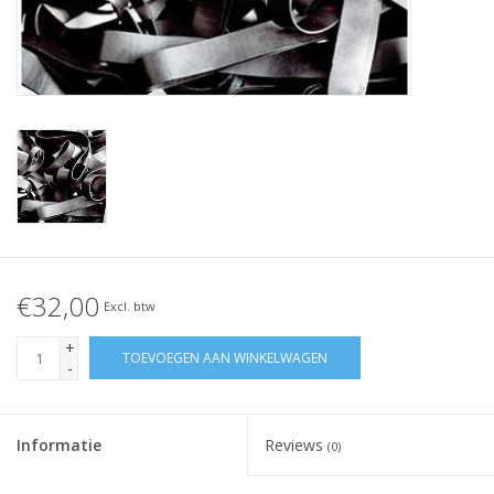
Geknoopt elastiek
Zwarte elastiekjes aanbieding!
Witte elastiekjes aanbieding!
€32,00
Excl. btw
+
TOEVOEGEN AAN WINKELWAGEN
-
Informatie
Reviews
(0)