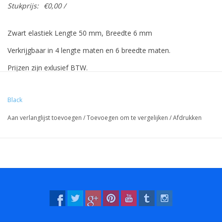
Stukprijs:
€0,00 /
Zwart elastiek Lengte 50 mm, Breedte 6 mm
Verkrijgbaar in 4 lengte maten en 6 breedte maten.
Prijzen zijn exlusief BTW.
Prijzen gebaseerd op 500 stuks.
Black
Aan verlanglijst toevoegen
/
Toevoegen om te vergelijken
/
Afdrukken
Vreeberg elastieken hebben de volgende eigenschappen:
- Hoge elasticiteit
- Latex en pvc vrij
- UV bestendig: geschikt voor buiten gebruik. Dit geldt voor alle
kleuren!
- Bestendig tegen water en veel chemicaliën (wasbaar!).