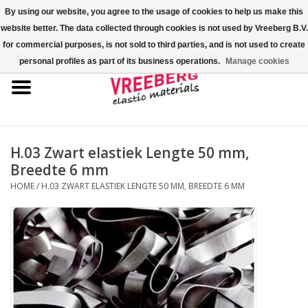
By using our website, you agree to the usage of cookies to help us make this
website better. The data collected through cookies is not used by Vreeberg B.V.
0 Artikelen - €0,00
for commercial purposes, is not sold to third parties, and is not used to create
personal profiles as part of its business operations.
Manage cookies
Home
Shoe-covers
Gekleurde elastiekjes
H.03 Zwart elastiek Lengte 50 mm,
Breedte 6 mm
Elastisch koord
HOME
/
H.03 ZWART ELASTIEK LENGTE 50 MM, BREEDTE 6 MM
Pallet elastiek
Kruiselastiek
Fastfix