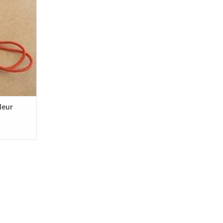
ièces. Lors
euillez
souhaitée.
NIER
leur