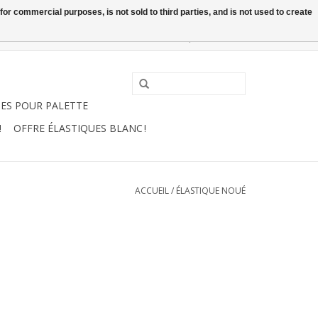
or commercial purposes, is not sold to third parties, and is not used to create
0 Articles - €0,00
Mon compte / S'inscrire
UES POUR PALETTE
!
OFFRE ÉLASTIQUES BLANC !
ACCUEIL
/
ÉLASTIQUE NOUÉ