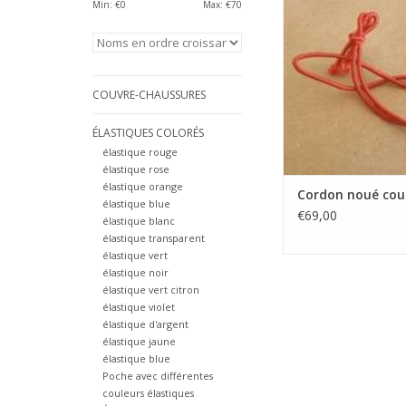
noir. Prix par 1 000 p
Min: €
0
Max: €
70
de la commande, v
indiquer la couleur 
AJOUTER AU PA
COUVRE-CHAUSSURES
ÉLASTIQUES COLORÉS
élastique rouge
élastique rose
élastique orange
Cordon noué cou
élastique blue
€69,00
élastique blanc
élastique transparent
élastique vert
élastique noir
élastique vert citron
élastique violet
élastique d'argent
élastique jaune
élastique blue
Poche avec différentes
couleurs élastiques