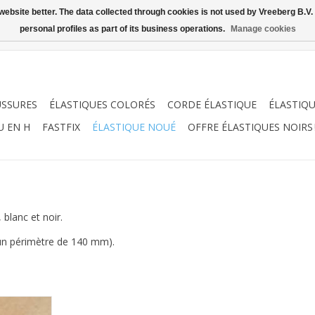
ebsite better. The data collected through cookies is not used by Vreeberg B.V. f
personal profiles as part of its business operations.
Manage cookies
USSURES
ÉLASTIQUES COLORÉS
CORDE ÉLASTIQUE
ÉLASTIQ
U EN H
FASTFIX
ÉLASTIQUE NOUÉ
OFFRE ÉLASTIQUES NOIRS 
blanc et noir.
un périmètre de 140 mm).
s: rouge et