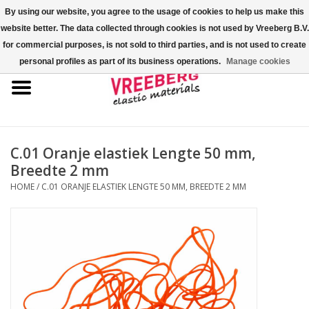
By using our website, you agree to the usage of cookies to help us make this
website better. The data collected through cookies is not used by Vreeberg B.V.
0 Artikelen - €0,00
for commercial purposes, is not sold to third parties, and is not used to create
personal profiles as part of its business operations.
Manage cookies
Home
Shoe-covers
Gekleurde elastiekjes
C.01 Oranje elastiek Lengte 50 mm,
Breedte 2 mm
Elastisch koord
HOME
/
C.01 ORANJE ELASTIEK LENGTE 50 MM, BREEDTE 2 MM
Pallet elastiek
Kruiselastiek
Fastfix