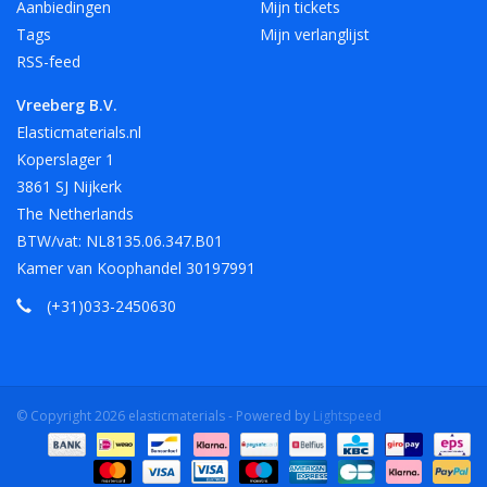
Aanbiedingen
Mijn tickets
Tags
Mijn verlanglijst
RSS-feed
Vreeberg B.V.
Elasticmaterials.nl
Koperslager 1
3861 SJ Nijkerk
The Netherlands
BTW/vat: NL8135.06.347.B01
Kamer van Koophandel 30197991
(+31)033-2450630
© Copyright 2026 elasticmaterials - Powered by
Lightspeed