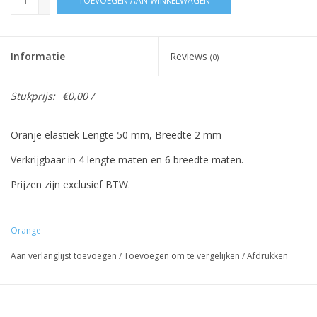
TOEVOEGEN AAN WINKELWAGEN
-
Informatie
Reviews
(0)
Stukprijs:
€0,00 /
Oranje elastiek Lengte 50 mm, Breedte 2 mm
Verkrijgbaar in 4 lengte maten en 6 breedte maten.
Prijzen zijn exclusief BTW.
Prijzen gebaseerd op 500 stuks.
Orange
Aan verlanglijst toevoegen
/
Toevoegen om te vergelijken
/
Afdrukken
Vreeberg elastieken hebben de volgende eigenschappen:
- Hoge elasticiteit