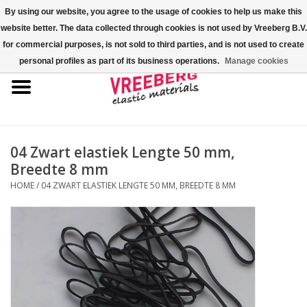
By using our website, you agree to the usage of cookies to help us make this
website better. The data collected through cookies is not used by Vreeberg B.V.
0 Artikelen - €0,00
for commercial purposes, is not sold to third parties, and is not used to create
personal profiles as part of its business operations.
Manage cookies
Home
Shoe-covers
Gekleurde elastiekjes
04 Zwart elastiek Lengte 50 mm,
Breedte 8 mm
Elastisch koord
HOME
/
04 ZWART ELASTIEK LENGTE 50 MM, BREEDTE 8 MM
Pallet elastiek
Kruiselastiek
Fastfix