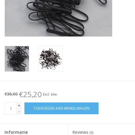
Geknoopt elastiek
Zwarte elastiekjes aanbieding!
Witte elastiekjes aanbieding!
€25,20
€36,00
Excl. btw
+
TOEVOEGEN AAN WINKELWAGEN
-
Informatie
Reviews
(0)