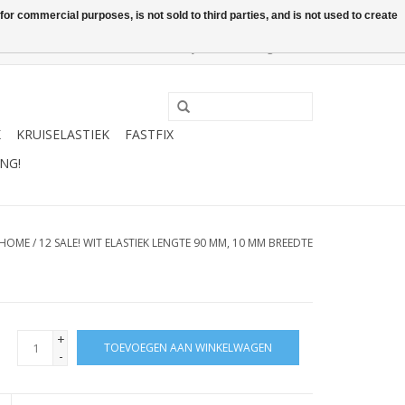
or commercial purposes, is not sold to third parties, and is not used to create
0 Artikelen - €0,00
Mijn account / Registreren
K
KRUISELASTIEK
FASTFIX
NG!
HOME
/
12 SALE! WIT ELASTIEK LENGTE 90 MM, 10 MM BREEDTE
+
TOEVOEGEN AAN WINKELWAGEN
-