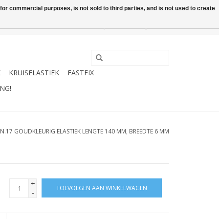
or commercial purposes, is not sold to third parties, and is not used to create
0 Artikelen - €0,00
Mijn account / Registreren
K
KRUISELASTIEK
FASTFIX
NG!
N.17 GOUDKLEURIG ELASTIEK LENGTE 140 MM, BREEDTE 6 MM
+
TOEVOEGEN AAN WINKELWAGEN
-