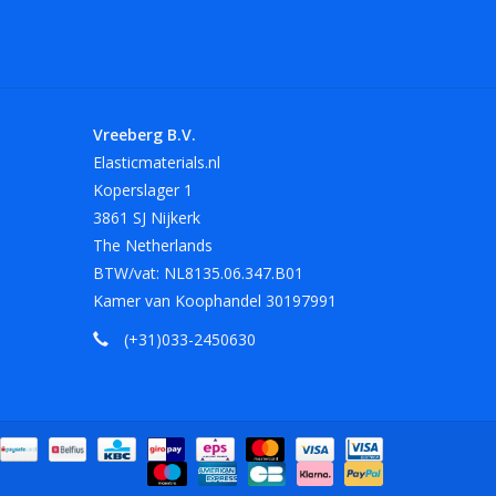
 maten. Andere maten en kleuren op aanvraag.
lengte van 180 mm in het rood, wit en zwart.
Vreeberg B.V.
Elasticmaterials.nl
Koperslager 1
armte, olie, vet en scherpe randen.
3861 SJ Nijkerk
The Netherlands
BTW/vat: NL8135.06.347.B01
Kamer van Koophandel 30197991
(+31)033-2450630