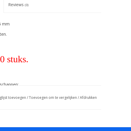
Reviews
(0)
 6 mm
ten.
0 stuks.
nschappen:
glijst toevoegen
/
Toevoegen om te vergelijken
/
Afdrukken
 geldt voor alle kleuren!
asbaar!).