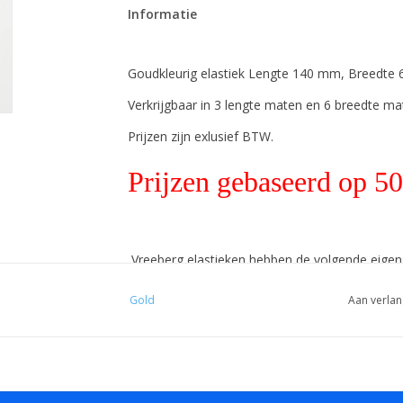
Informatie
Goudkleurig elastiek Lengte 140 mm, Breedte
Verkrijgbaar in 3 lengte maten en 6 breedte ma
Prijzen zijn exlusief BTW.
Prijzen gebaseerd op 50
Vreeberg elastieken hebben de volgende eige
- Hoge elasticiteit
Gold
Aan verlan
- Latex en pvc vrij
- UV bestendig: geschikt voor buiten gebruik. Dit
- Bestendig tegen water en veel chemicaliën (w