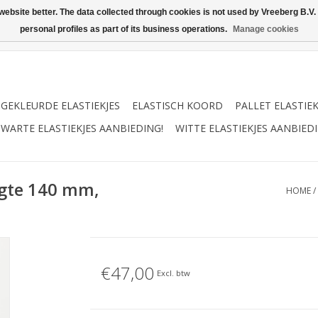
ebsite better. The data collected through cookies is not used by Vreeberg B.V. f
personal profiles as part of its business operations.
Manage cookies
GEKLEURDE ELASTIEKJES
ELASTISCH KOORD
PALLET ELASTIE
WARTE ELASTIEKJES AANBIEDING!
WITTE ELASTIEKJES AANBIEDI
ngte 140 mm,
HOME
/
€47,00
Excl. btw