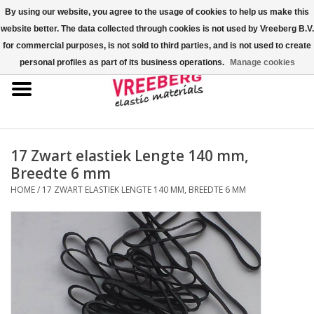
By using our website, you agree to the usage of cookies to help us make this
website better. The data collected through cookies is not used by Vreeberg B.V.
0 Artikelen - €0,00
for commercial purposes, is not sold to third parties, and is not used to create
personal profiles as part of its business operations.
Manage cookies
Home
Shoe-covers
Gekleurde elastiekjes
17 Zwart elastiek Lengte 140 mm,
Breedte 6 mm
Elastisch koord
HOME
/
17 ZWART ELASTIEK LENGTE 140 MM, BREEDTE 6 MM
Pallet elastiek
Kruiselastiek
Fastfix