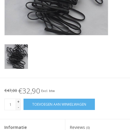
Geknoopt elastiek
Zwarte elastiekjes aanbieding!
Witte elastiekjes aanbieding!
€32,90
€47,00
Excl. btw
+
TOEVOEGEN AAN WINKELWAGEN
-
Informatie
Reviews
(0)