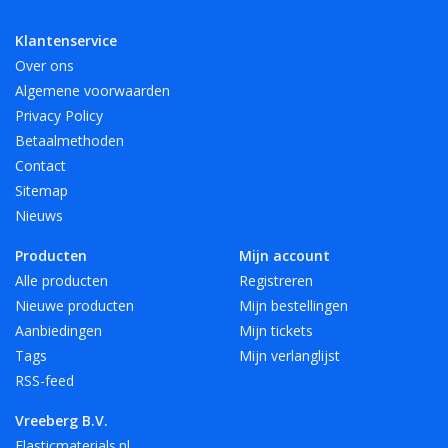
- 12 mooie, heldere kleuren, ook transparant!
Klantenservice
Over ons
Verkrijgbaar in 4 lengte maten en 6 breedte maten. Andere
Algemene voorwaarden
maten en kleuren op aanvraag.
Privacy Policy
Betaalmethoden
Speciaal voor A4 hebben we elastiek met een lengte van 180
Contact
mm in het rood, wit en zwart.
Sitemap
Nieuws
Vreeberg elastieken zijn niet bestand tegen warmte, olie, vet
Producten
Mijn account
en scherpe randen.
Alle producten
Registreren
Nieuwe producten
Mijn bestellingen
Aanbiedingen
Mijn tickets
Tags
Mijn verlanglijst
RSS-feed
Vreeberg B.V.
Elasticmaterials.nl