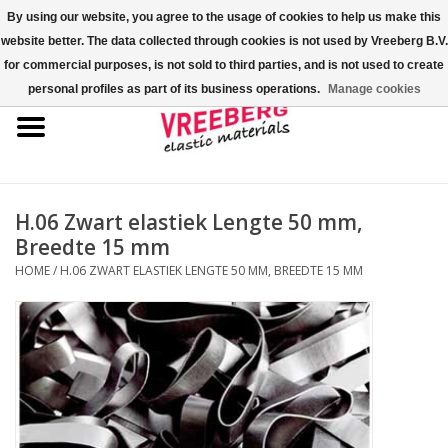
By using our website, you agree to the usage of cookies to help us make this
website better. The data collected through cookies is not used by Vreeberg B.V.
0 Artikelen - €0,00
for commercial purposes, is not sold to third parties, and is not used to create
personal profiles as part of its business operations.
Manage cookies
Home
Shoe-covers
Gekleurde elastiekjes
H.06 Zwart elastiek Lengte 50 mm,
Breedte 15 mm
Elastisch koord
HOME
/
H.06 ZWART ELASTIEK LENGTE 50 MM, BREEDTE 15 MM
Pallet elastiek
Kruiselastiek
Fastfix