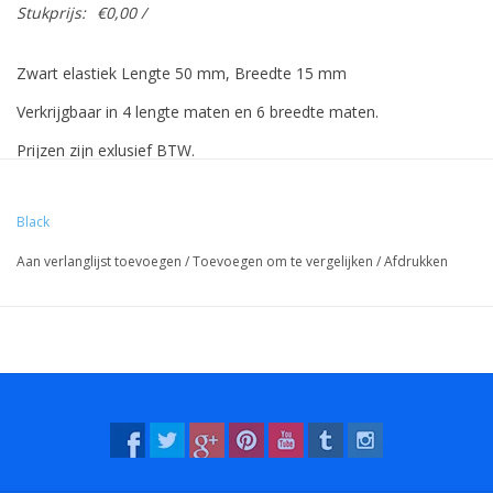
Stukprijs:
€0,00 /
Zwart elastiek Lengte 50 mm, Breedte 15 mm
Verkrijgbaar in 4 lengte maten en 6 breedte maten.
Prijzen zijn exlusief BTW.
Prijzen gebaseerd op 500 stuks.
Black
Aan verlanglijst toevoegen
/
Toevoegen om te vergelijken
/
Afdrukken
Vreeberg elastieken hebben de volgende eigenschappen:
- Hoge elasticiteit
- Latex en pvc vrij
- UV bestendig: geschikt voor buiten gebruik. Dit geldt voor alle
kleuren!
- Bestendig tegen water en veel chemicaliën (wasbaar!).