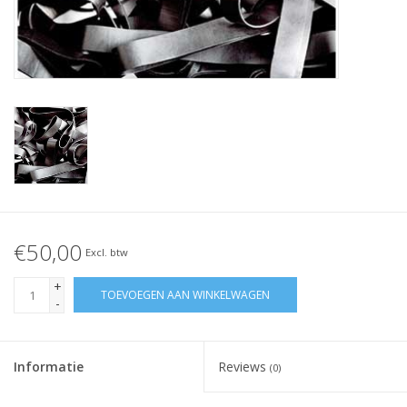
Geknoopt elastiek
Zwarte elastiekjes aanbieding!
Witte elastiekjes aanbieding!
€50,00
Excl. btw
+
TOEVOEGEN AAN WINKELWAGEN
-
Informatie
Reviews
(0)