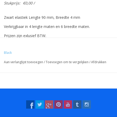
Stukprijs:
€0,00 /
Zwart elastiek Lengte 90 mm, Breedte 4 mm
Verkrijgbaar in 4 lengte maten en 6 breedte maten.
Prijzen zijn exlusief BTW.
Prijzen gebaseerd op 500 stuks.
Black
Aan verlanglijst toevoegen
/
Toevoegen om te vergelijken
/
Afdrukken
Vreeberg elastieken hebben de volgende eigenschappen:
- Hoge elasticiteit
- Latex en pvc vrij
- UV bestendig: geschikt voor buiten gebruik. Dit geldt voor alle
kleuren!
- Bestendig tegen water en veel chemicaliën (wasbaar!).