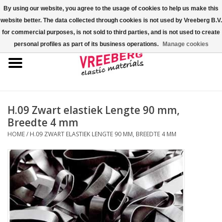
By using our website, you agree to the usage of cookies to help us make this
website better. The data collected through cookies is not used by Vreeberg B.V.
0 Artikelen - €0,00
for commercial purposes, is not sold to third parties, and is not used to create
personal profiles as part of its business operations.
Manage cookies
Home
Shoe-covers
Gekleurde elastiekjes
H.09 Zwart elastiek Lengte 90 mm,
Breedte 4 mm
Elastisch koord
HOME
/
H.09 ZWART ELASTIEK LENGTE 90 MM, BREEDTE 4 MM
Pallet elastiek
Kruiselastiek
Fastfix