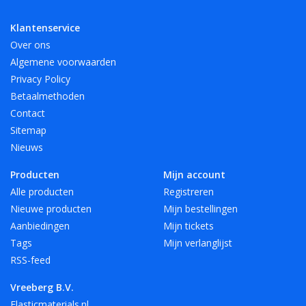
- 12 mooie, heldere kleuren, ook transparant!
Klantenservice
Over ons
Verkrijgbaar in 4 lengte maten en 6 breedte maten. Andere
Algemene voorwaarden
maten en kleuren op aanvraag.
Privacy Policy
Betaalmethoden
Speciaal voor A4 hebben we elastiek met een lengte van 180
Contact
mm in het rood, wit en zwart.
Sitemap
Nieuws
Vreeberg elastieken zijn niet bestand tegen warmte, olie, vet
Producten
Mijn account
en scherpe randen.
Alle producten
Registreren
Nieuwe producten
Mijn bestellingen
Aanbiedingen
Mijn tickets
Tags
Mijn verlanglijst
RSS-feed
Vreeberg B.V.
Elasticmaterials.nl