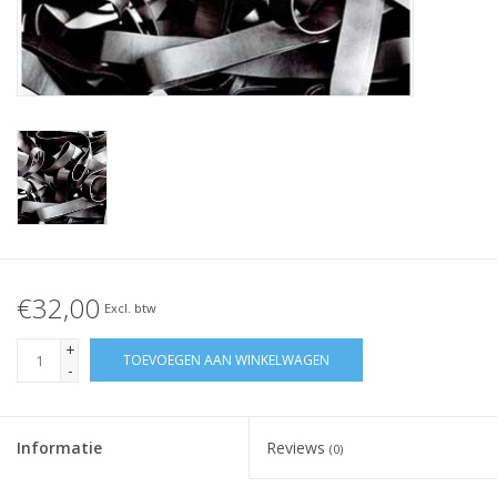
Geknoopt elastiek
Zwarte elastiekjes aanbieding!
Witte elastiekjes aanbieding!
€32,00
Excl. btw
+
TOEVOEGEN AAN WINKELWAGEN
-
Informatie
Reviews
(0)