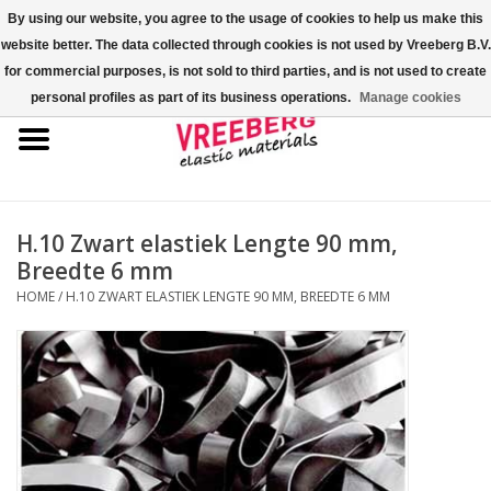
By using our website, you agree to the usage of cookies to help us make this
website better. The data collected through cookies is not used by Vreeberg B.V.
0 Artikelen - €0,00
for commercial purposes, is not sold to third parties, and is not used to create
personal profiles as part of its business operations.
Manage cookies
Home
Shoe-covers
Gekleurde elastiekjes
H.10 Zwart elastiek Lengte 90 mm,
Breedte 6 mm
Elastisch koord
HOME
/
H.10 ZWART ELASTIEK LENGTE 90 MM, BREEDTE 6 MM
Pallet elastiek
Kruiselastiek
Fastfix