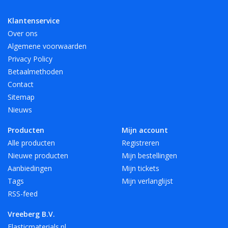
- 12 mooie, heldere kleuren, ook transparant!
Klantenservice
Over ons
Verkrijgbaar in 4 lengte maten en 6 breedte maten. Andere
Algemene voorwaarden
maten en kleuren op aanvraag.
Privacy Policy
Betaalmethoden
Speciaal voor A4 hebben we elastiek met een lengte van 180
Contact
mm in het rood, wit en zwart.
Sitemap
Nieuws
Vreeberg elastieken zijn niet bestand tegen warmte, olie, vet
Producten
Mijn account
en scherpe randen.
Alle producten
Registreren
Nieuwe producten
Mijn bestellingen
Aanbiedingen
Mijn tickets
Tags
Mijn verlanglijst
RSS-feed
Vreeberg B.V.
Elasticmaterials.nl