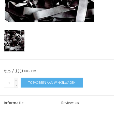
Geknoopt elastiek
Zwarte elastiekjes aanbieding!
Witte elastiekjes aanbieding!
€37,00
Excl. btw
+
TOEVOEGEN AAN WINKELWAGEN
-
Informatie
Reviews
(0)