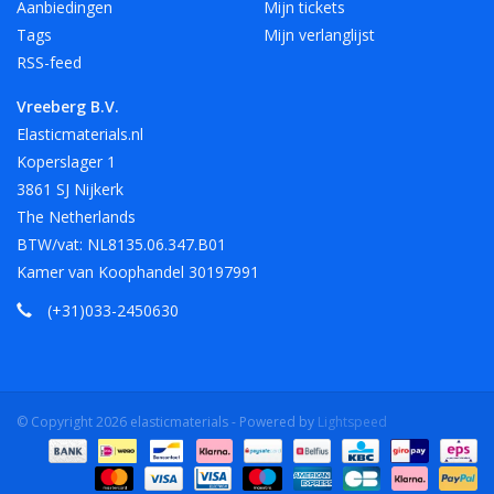
Aanbiedingen
Mijn tickets
Tags
Mijn verlanglijst
RSS-feed
Vreeberg B.V.
Elasticmaterials.nl
Koperslager 1
3861 SJ Nijkerk
The Netherlands
BTW/vat: NL8135.06.347.B01
Kamer van Koophandel 30197991
(+31)033-2450630
© Copyright 2026 elasticmaterials - Powered by
Lightspeed