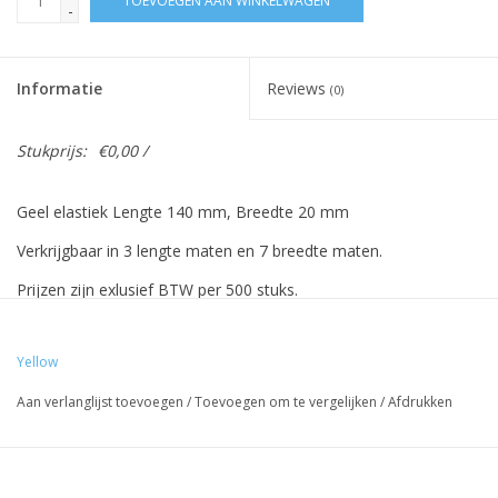
TOEVOEGEN AAN WINKELWAGEN
-
Informatie
Reviews
(0)
Stukprijs:
€0,00 /
Geel elastiek Lengte 140 mm, Breedte 20 mm
Verkrijgbaar in 3 lengte maten en 7 breedte maten.
Prijzen zijn exlusief BTW per 500 stuks.
Yellow
Vreeberg elastieken hebben de volgende eigenschappen:
Aan verlanglijst toevoegen
/
Toevoegen om te vergelijken
/
Afdrukken
- Hoge elasticiteit
- Latex en pvc vrij
- UV bestendig: geschikt voor buiten gebruik. Dit geldt voor alle