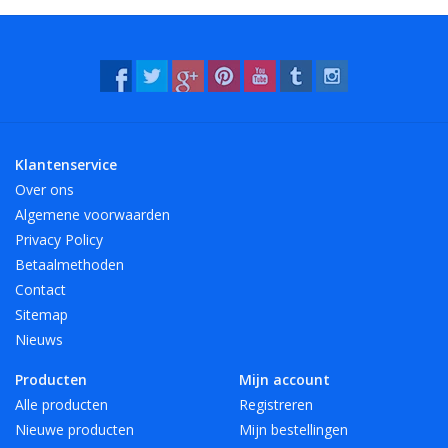
kleuren!
- Bestendig tegen water en veel chemicaliën (wasbaar!).
- 12 mooie, heldere kleuren, ook transparant!
Klantenservice
Over ons
Algemene voorwaarden
Privacy Policy
Betaalmethoden
Contact
Sitemap
Nieuws
Producten
Mijn account
Alle producten
Registreren
Nieuwe producten
Mijn bestellingen