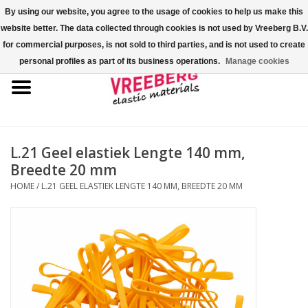
By using our website, you agree to the usage of cookies to help us make this
website better. The data collected through cookies is not used by Vreeberg B.V.
0 Artikelen - €0,00
for commercial purposes, is not sold to third parties, and is not used to create
personal profiles as part of its business operations.
Manage cookies
Home
Shoe-covers
Gekleurde elastiekjes
L.21 Geel elastiek Lengte 140 mm,
Breedte 20 mm
Elastisch koord
HOME
/
L.21 GEEL ELASTIEK LENGTE 140 MM, BREEDTE 20 MM
Pallet elastiek
Kruiselastiek
Fastfix