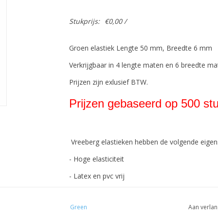
Stukprijs:
€0,00 /
Groen elastiek Lengte 50 mm, Breedte 6 mm
Verkrijgbaar in 4 lengte maten en 6 breedte ma
Prijzen zijn exlusief BTW.
Prijzen gebaseerd op 500 stu
Vreeberg elastieken hebben de volgende eige
- Hoge elasticiteit
- Latex en pvc vrij
- UV bestendig: geschikt voor buiten gebruik. Dit
Green
Aan verlan
- Bestendig tegen water en veel chemicaliën (w