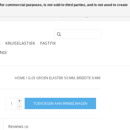
or commercial purposes, is not sold to third parties, and is not used to create
0 Artikelen - €0,00
Mijn account / Registreren
K
KRUISELASTIEK
FASTFIX
NG!
HOME
/
G.03 GROEN ELASTIEK 50 MM, BREEDTE 6 MM
+
TOEVOEGEN AAN WINKELWAGEN
-
Reviews
(0)