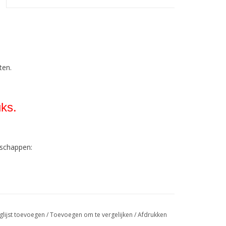
ten.
ks.
nschappen:
 geldt voor alle kleuren!
glijst toevoegen
/
Toevoegen om te vergelijken
/
Afdrukken
asbaar!).