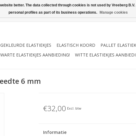
ebsite better. The data collected through cookies is not used by Vreeberg B.V. f
personal profiles as part of its business operations.
Manage cookies
GEKLEURDE ELASTIEKJES
ELASTISCH KOORD
PALLET ELASTIE
WARTE ELASTIEKJES AANBIEDING!
WITTE ELASTIEKJES AANBIEDI
reedte 6 mm
€32,00
Excl. btw
Informatie