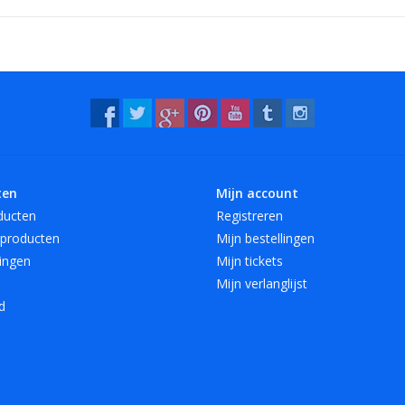
- 12 mooie, heldere kleuren, ook transparant!
Verkrijgbaar in 4 lengte maten en 6 breedte
Speciaal voor A4 hebben we elastiek met een 
Vreeberg elastieken zijn niet bestand tegen w
ten
Mijn account
ducten
Registreren
producten
Mijn bestellingen
ingen
Mijn tickets
Mijn verlanglijst
d