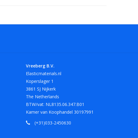
 maten. Andere maten en kleuren op aanvraag.
lengte van 180 mm in het rood, wit en zwart.
armte, olie, vet en scherpe randen.
Vreeberg B.V.
Elasticmaterials.nl
Koperslager 1
3861 SJ Nijkerk
The Netherlands
BTW/vat: NL8135.06.347.B01
Kamer van Koophandel 30197991
(+31)033-2450630