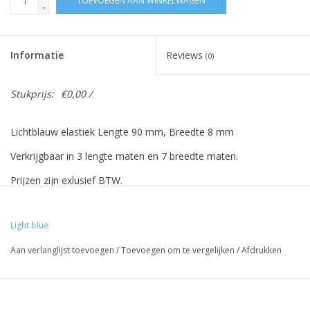
TOEVOEGEN AAN WINKELWAGEN
-
Informatie
Reviews
(0)
Stukprijs:
€0,00 /
Lichtblauw elastiek Lengte 90 mm, Breedte 8 mm
Verkrijgbaar in 3 lengte maten en 7 breedte maten.
Prijzen zijn exlusief BTW.
Light blue
Vreeberg elastieken hebben de volgende eigenschappen:
Aan verlanglijst toevoegen
/
Toevoegen om te vergelijken
/
Afdrukken
- Hoge elasticiteit
- Latex en pvc vrij
- UV bestendig: geschikt voor buiten gebruik. Dit geldt voor alle