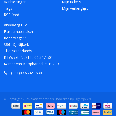
Aanbiedingen
Mijn tickets
Tags
Mijn verlanglijst
RSS-feed
Vreeberg B.V.
Elasticmaterials.nl
Koperslager 1
3861 SJ Nijkerk
The Netherlands
BTW/vat: NL8135.06.347.B01
Kamer van Koophandel 30197991
(+31)033-2450630
© Copyright 2026 elasticmaterials - Powered by
Lightspeed