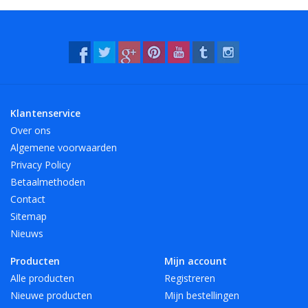
kleuren!
- Bestendig tegen water en veel chemicaliën (wasbaar!).
- 12 mooie, heldere kleuren, ook transparant!
Klantenservice
Over ons
Algemene voorwaarden
Privacy Policy
Betaalmethoden
Contact
Sitemap
Nieuws
Producten
Mijn account
Alle producten
Registreren
Nieuwe producten
Mijn bestellingen