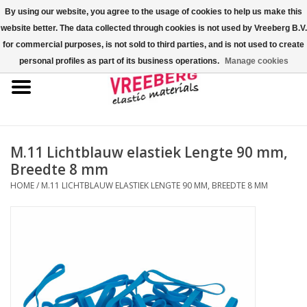
By using our website, you agree to the usage of cookies to help us make this
website better. The data collected through cookies is not used by Vreeberg B.V.
0 Artikelen - €0,00
for commercial purposes, is not sold to third parties, and is not used to create
personal profiles as part of its business operations.
Manage cookies
Home
Shoe-covers
Gekleurde elastiekjes
M.11 Lichtblauw elastiek Lengte 90 mm,
Breedte 8 mm
Elastisch koord
HOME
/
M.11 LICHTBLAUW ELASTIEK LENGTE 90 MM, BREEDTE 8 MM
Pallet elastiek
Kruiselastiek
Fastfix