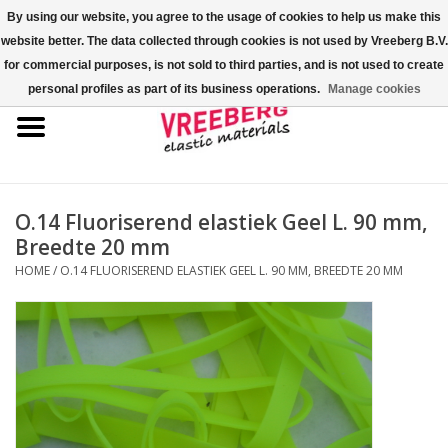
By using our website, you agree to the usage of cookies to help us make this
website better. The data collected through cookies is not used by Vreeberg B.V.
0 Artikelen - €0,00
for commercial purposes, is not sold to third parties, and is not used to create
personal profiles as part of its business operations.
Manage cookies
Home
Shoe-covers
Gekleurde elastiekjes
O.14 Fluoriserend elastiek Geel L. 90 mm,
Breedte 20 mm
Elastisch koord
HOME
/
O.14 FLUORISEREND ELASTIEK GEEL L. 90 MM, BREEDTE 20 MM
Pallet elastiek
Kruiselastiek
Fastfix