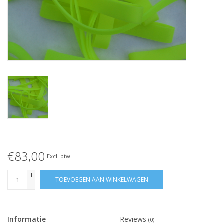
Geknoopt elastiek
Zwarte elastiekjes aanbieding!
Witte elastiekjes aanbieding!
€83,00
Excl. btw
+
TOEVOEGEN AAN WINKELWAGEN
-
Informatie
Reviews
(0)