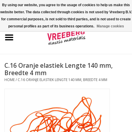
By using our website, you agree to the usage of cookies to help us make this
website better. The data collected through cookies is not used by Vreeberg B.V.
0 Artikelen - €0,00
for commercial purposes, is not sold to third parties, and is not used to create
personal profiles as part of its business operations.
Manage cookies
Home
Shoe-covers
Gekleurde elastiekjes
C.16 Oranje elastiek Lengte 140 mm,
Breedte 4 mm
Elastisch koord
HOME
/
C.16 ORANJE ELASTIEK LENGTE 140 MM, BREEDTE 4 MM
Pallet elastiek
Kruiselastiek
Fastfix