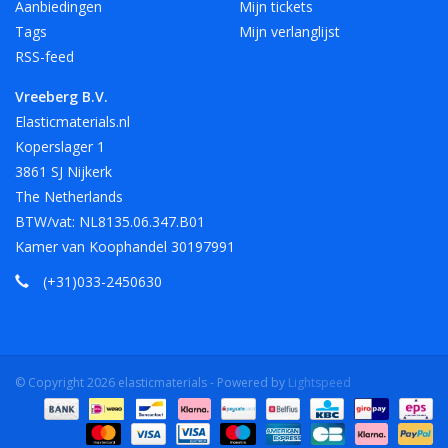
Aanbiedingen
Mijn tickets
Tags
Mijn verlanglijst
RSS-feed
Vreeberg B.V.
Elasticmaterials.nl
Koperslager 1
3861 SJ Nijkerk
The Netherlands
BTW/vat: NL8135.06.347.B01
Kamer van Koophandel 30197991
(+31)033-2450630
© Copyright 2026 elasticmaterials - Powered by
Lightspeed