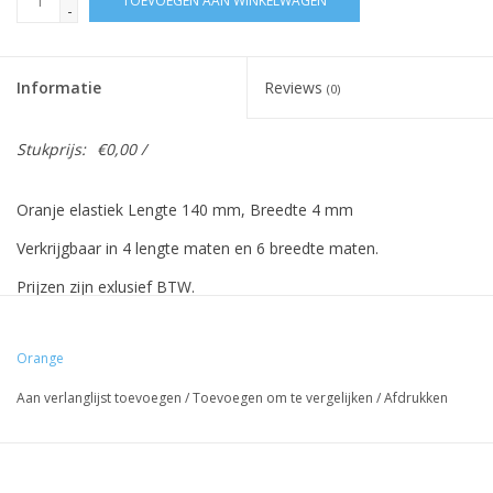
TOEVOEGEN AAN WINKELWAGEN
-
Informatie
Reviews
(0)
Stukprijs:
€0,00 /
Oranje elastiek Lengte 140 mm, Breedte 4 mm
Verkrijgbaar in 4 lengte maten en 6 breedte maten.
Prijzen zijn exlusief BTW.
Prijzen gebaseerd op 500 stuks.
Orange
Aan verlanglijst toevoegen
/
Toevoegen om te vergelijken
/
Afdrukken
Vreeberg elastieken hebben de volgende eigenschappen:
- Hoge elasticiteit