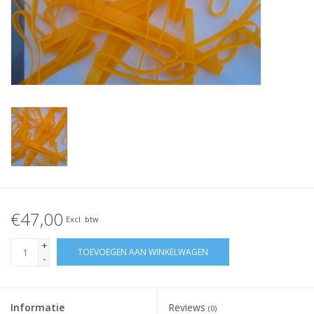
Geknoopt elastiek
Zwarte elastiekjes aanbieding!
Witte elastiekjes aanbieding!
€47,00
Excl. btw
+
TOEVOEGEN AAN WINKELWAGEN
-
Informatie
Reviews
(0)