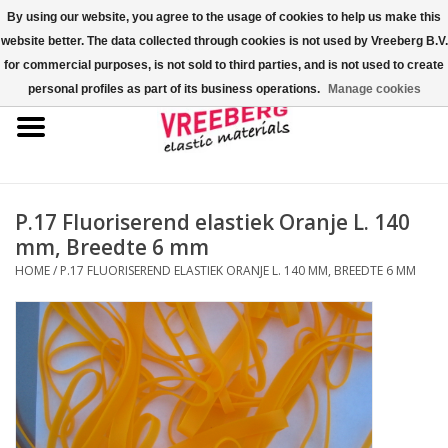
By using our website, you agree to the usage of cookies to help us make this
website better. The data collected through cookies is not used by Vreeberg B.V.
0 Artikelen - €0,00
for commercial purposes, is not sold to third parties, and is not used to create
personal profiles as part of its business operations.
Manage cookies
Home
Shoe-covers
Gekleurde elastiekjes
P.17 Fluoriserend elastiek Oranje L. 140
mm, Breedte 6 mm
Elastisch koord
HOME
/
P.17 FLUORISEREND ELASTIEK ORANJE L. 140 MM, BREEDTE 6 MM
Pallet elastiek
Kruiselastiek
Fastfix