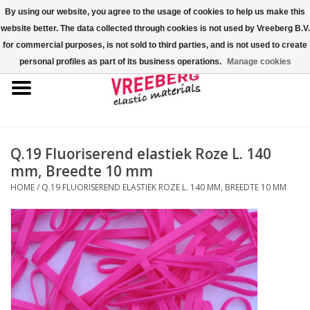
By using our website, you agree to the usage of cookies to help us make this
website better. The data collected through cookies is not used by Vreeberg B.V.
0 Artikelen - €0,00
for commercial purposes, is not sold to third parties, and is not used to create
personal profiles as part of its business operations.
Manage cookies
Home
Shoe-covers
Gekleurde elastiekjes
Q.19 Fluoriserend elastiek Roze L. 140
mm, Breedte 10 mm
Elastisch koord
HOME
/
Q.19 FLUORISEREND ELASTIEK ROZE L. 140 MM, BREEDTE 10 MM
Pallet elastiek
Kruiselastiek
Fastfix