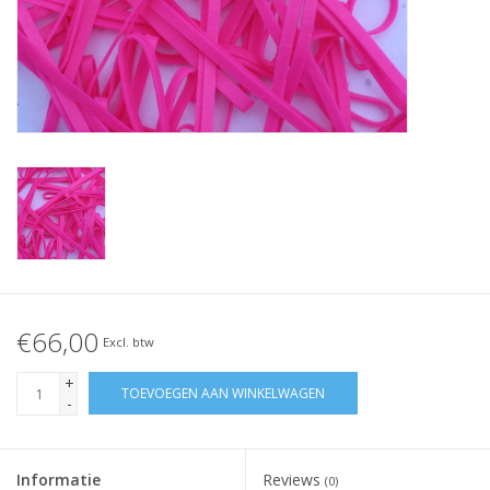
Geknoopt elastiek
Zwarte elastiekjes aanbieding!
Witte elastiekjes aanbieding!
€66,00
Excl. btw
+
TOEVOEGEN AAN WINKELWAGEN
-
Informatie
Reviews
(0)