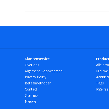
Klantenservice
Produc
Over ons
Alle pro
Algemene voorwaarden
Nieuwe 
Privacy Policy
Aanbied
Betaalmethoden
Tags
Contact
RSS-fee
Sitemap
Nieuws