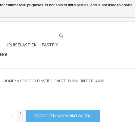
or commercial purposes, is not sold to third parties, and is not used to create
0 Artikelen - €0,00
Mijn account / Registreren
K
KRUISELASTIEK
FASTFIX
NG!
HOME
/
A.09 ROOD ELASTIEK LENGTE 90 MM, BREEDTE 4 MM
+
TOEVOEGEN AAN WINKELWAGEN
-