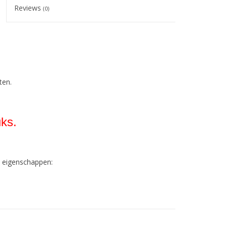
Reviews
(0)
ten.
ks.
e eigenschappen:
 geldt voor alle kleuren!