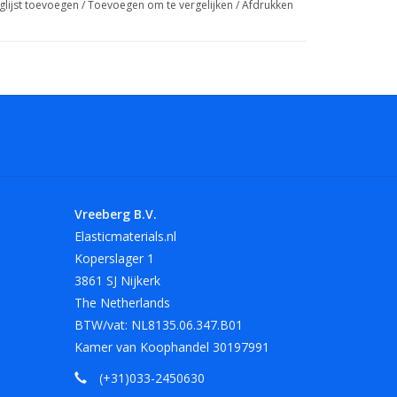
glijst toevoegen
/
Toevoegen om te vergelijken
/
Afdrukken
asbaar!).
 maten. Andere maten en kleuren op aanvraag.
lengte van 180 mm in het rood, wit en zwart.
tegen warmte, olie, vet en scherpe randen.
Vreeberg B.V.
Elasticmaterials.nl
Koperslager 1
3861 SJ Nijkerk
The Netherlands
BTW/vat: NL8135.06.347.B01
Kamer van Koophandel 30197991
(+31)033-2450630