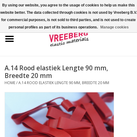
By using our website, you agree to the usage of cookies to help us make this
website better. The data collected through cookies is not used by Vreeberg B.V.
0 Artikelen - €0,00
for commercial purposes, is not sold to third parties, and is not used to create
personal profiles as part of its business operations.
Manage cookies
Home
Shoe-covers
Gekleurde elastiekjes
A.14 Rood elastiek Lengte 90 mm,
Breedte 20 mm
Elastisch koord
HOME
/
A.14 ROOD ELASTIEK LENGTE 90 MM, BREEDTE 20 MM
Pallet elastiek
Kruiselastiek
Fastfix