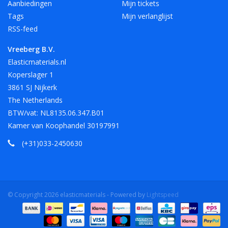
Aanbiedingen
Mijn tickets
Tags
Mijn verlanglijst
RSS-feed
Vreeberg B.V.
Elasticmaterials.nl
Koperslager 1
3861 SJ Nijkerk
The Netherlands
BTW/vat: NL8135.06.347.B01
Kamer van Koophandel 30197991
(+31)033-2450630
© Copyright 2026 elasticmaterials - Powered by
Lightspeed