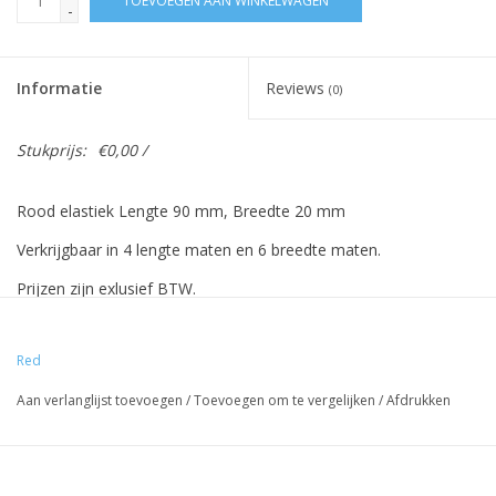
TOEVOEGEN AAN WINKELWAGEN
-
Informatie
Reviews
(0)
Stukprijs:
€0,00 /
Rood elastiek Lengte 90 mm, Breedte 20 mm
Verkrijgbaar in 4 lengte maten en 6 breedte maten.
Prijzen zijn exlusief BTW.
Prijzen gebaseerd op 500 stuks.
Red
Aan verlanglijst toevoegen
/
Toevoegen om te vergelijken
/
Afdrukken
Vreeberg elastieken hebben de volgende eigenschappen:
- Hoge elasticiteit