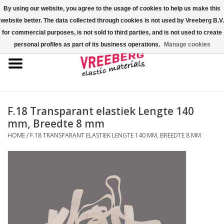
By using our website, you agree to the usage of cookies to help us make this
website better. The data collected through cookies is not used by Vreeberg B.V.
0 Artikelen - €0,00
for commercial purposes, is not sold to third parties, and is not used to create
personal profiles as part of its business operations.
Manage cookies
Home
Shoe-covers
Gekleurde elastiekjes
F.18 Transparant elastiek Lengte 140
mm, Breedte 8 mm
Elastisch koord
HOME
/
F.18 TRANSPARANT ELASTIEK LENGTE 140 MM, BREEDTE 8 MM
Pallet elastiek
Kruiselastiek
Fastfix