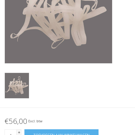
Geknoopt elastiek
Zwarte elastiekjes aanbieding!
Witte elastiekjes aanbieding!
€56,00
Excl. btw
+