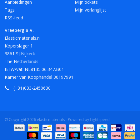
Aanbiedingen
Mijn tickets
Tags
Mijn verlanglijst
RSS-feed
Vreeberg B.V.
Elasticmaterials.nl
Koperslager 1
3861 SJ Nijkerk
The Netherlands
BTW/vat: NL8135.06.347.B01
Kamer van Koophandel 30197991
(+31)033-2450630
© Copyright 2026 elasticmaterials - Powered by
Lightspeed