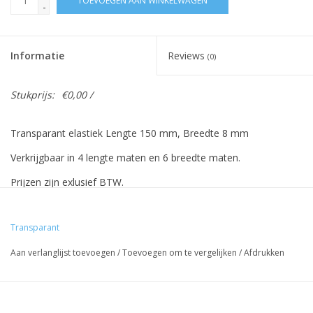
TOEVOEGEN AAN WINKELWAGEN
-
Informatie
Reviews
(0)
Stukprijs:
€0,00 /
Transparant elastiek Lengte 150 mm, Breedte 8 mm
Verkrijgbaar in 4 lengte maten en 6 breedte maten.
Prijzen zijn exlusief BTW.
Prijzen gebaseerd op 500 stuks.
Transparant
Aan verlanglijst toevoegen
/
Toevoegen om te vergelijken
/
Afdrukken
Vreeberg elastieken hebben de volgende eigenschappen:
- Hoge elasticiteit