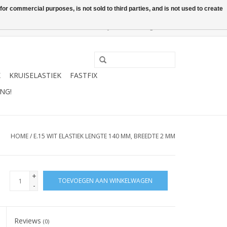
or commercial purposes, is not sold to third parties, and is not used to create
0 Artikelen - €0,00
Mijn account / Registreren
K
KRUISELASTIEK
FASTFIX
NG!
HOME
/
E.15 WIT ELASTIEK LENGTE 140 MM, BREEDTE 2 MM
+
TOEVOEGEN AAN WINKELWAGEN
-
Reviews
(0)