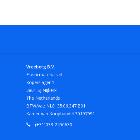
 maten. Andere maten en kleuren op aanvraag.
lengte van 180 mm in het rood, wit en zwart.
armte, olie, vet en scherpe randen.
Vreeberg B.V.
Elasticmaterials.nl
Koperslager 1
3861 SJ Nijkerk
The Netherlands
BTW/vat: NL8135.06.347.B01
Kamer van Koophandel 30197991
(+31)033-2450630