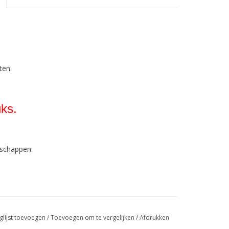
ten.
ks.
nschappen:
 geldt voor alle kleuren!
glijst toevoegen
/
Toevoegen om te vergelijken
/
Afdrukken
asbaar!).