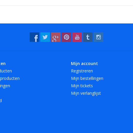
- 12 mooie, heldere kleuren, ook transparant!
Verkrijgbaar in 4 lengte maten en 6 breedte
Speciaal voor A4 hebben we elastiek met een 
Vreeberg elastieken zijn niet bestand tegen w
ten
Mijn account
ducten
Registreren
producten
Mijn bestellingen
ingen
Mijn tickets
Mijn verlanglijst
d