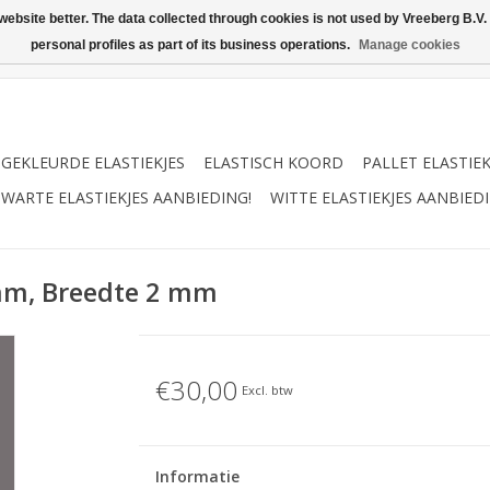
ebsite better. The data collected through cookies is not used by Vreeberg B.V. f
personal profiles as part of its business operations.
Manage cookies
GEKLEURDE ELASTIEKJES
ELASTISCH KOORD
PALLET ELASTIE
WARTE ELASTIEKJES AANBIEDING!
WITTE ELASTIEKJES AANBIEDI
 mm, Breedte 2 mm
€30,00
Excl. btw
Informatie