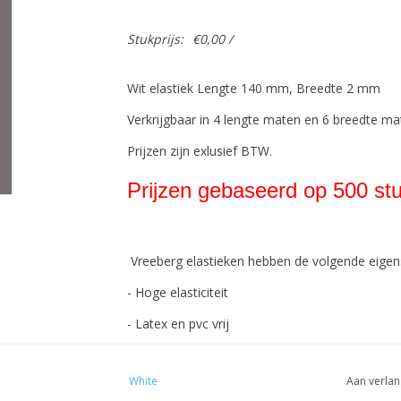
Stukprijs:
€0,00 /
Wit elastiek Lengte 140 mm, Breedte 2 mm
Verkrijgbaar in 4 lengte maten en 6 breedte ma
Prijzen zijn exlusief BTW.
Prijzen gebaseerd op 500 stu
Vreeberg elastieken hebben de volgende eige
- Hoge elasticiteit
- Latex en pvc vrij
- UV bestendig: geschikt voor buiten gebruik. Dit
White
Aan verlan
- Bestendig tegen water en veel chemicaliën (w