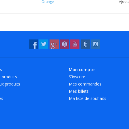
Orange
Ajoute
13 coloris éclatants, également disponibles 
Disponibles en 4 longueurs et 7 largeurs diffé
Nous vendons également des couleurs spécia
longueur de 180 mm, en rouge, blanc, jaune e
s
Mon compte
 produits
S'inscrire
x produits
Mes commandes
Mes billets
és
Ma liste de souhaits