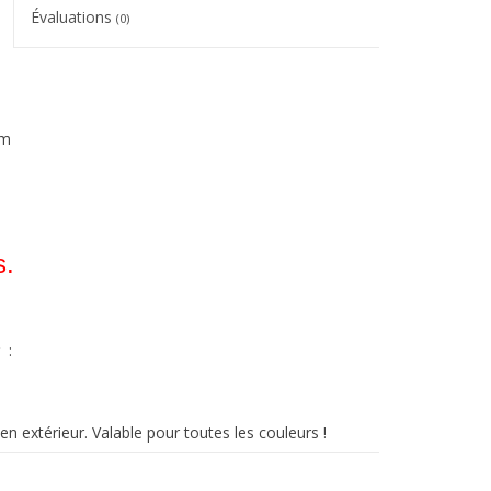
Évaluations
(0)
mm
s.
 :
 extérieur. Valable pour toutes les couleurs !
nces chimiques (lavables !).
pants et à la chaleur.