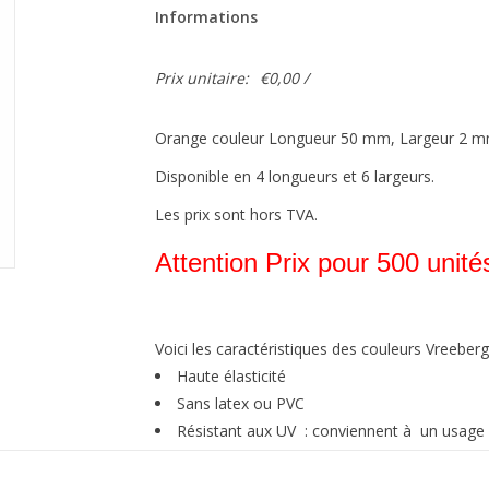
Informations
Prix unitaire:
€0,00 /
Orange couleur Longueur 50 mm, Largeur 2 
Disponible en 4 longueurs et 6 largeurs.
Les prix sont hors TVA.
Attention Prix pour 500 unité
Voici les caractéristiques des couleurs Vreeberg
Haute élasticité
Sans latex ou PVC
Résistant aux UV : conviennent à un usage en
Résistant à l’eau et à de nombreuses substa
Attention à la graisse, l’huile, aux bords cou