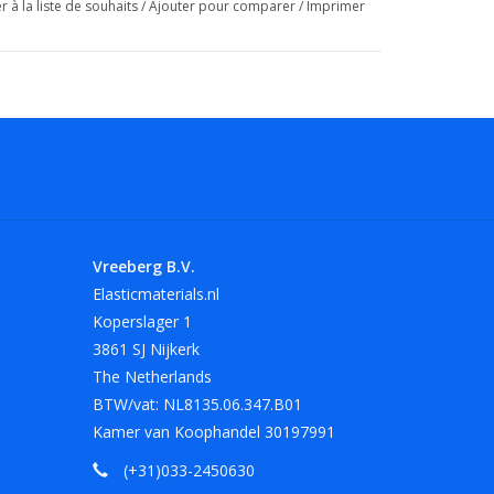
r à la liste de souhaits
/
Ajouter pour comparer
/
Imprimer
en transparent !
rentes. Autres tailles et coloris sur demande.
lement conà§us pour les formats A4, d 'une
t noir.
Vreeberg B.V.
Elasticmaterials.nl
Koperslager 1
3861 SJ Nijkerk
The Netherlands
BTW/vat: NL8135.06.347.B01
Kamer van Koophandel 30197991
(+31)033-2450630