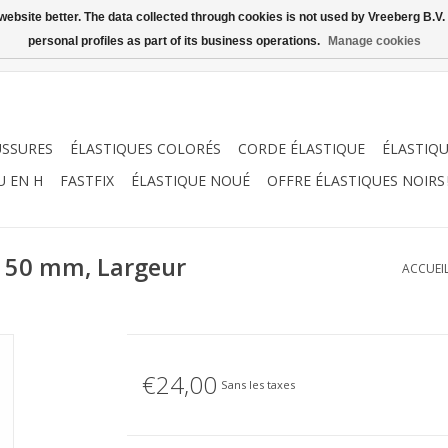
ebsite better. The data collected through cookies is not used by Vreeberg B.V. f
personal profiles as part of its business operations.
Manage cookies
USSURES
ÉLASTIQUES COLORÉS
CORDE ÉLASTIQUE
ÉLASTIQ
U EN H
FASTFIX
ÉLASTIQUE NOUÉ
OFFRE ÉLASTIQUES NOIRS 
r 50 mm, Largeur
ACCUEI
€24,00
Sans les taxes