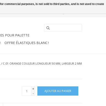
or commercial purposes, is not sold to third parties, and is not used to create
0 Articles - €0,00
Mon compte / S'inscrire
UES POUR PALETTE
!
OFFRE ÉLASTIQUES BLANC !
L
/
C.01 ORANGE COULEUR LONGUEUR 50 MM, LARGEUR 2 MM
+
AJOUTER AU PANIER
-