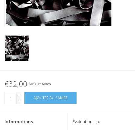
Élastique noué
Offre élastiques noirs !
Offre élastiques Blanc !
€32,00
Sans les taxes
+
AJOUTER AU PANIER
-
Informations
Évaluations
(0)