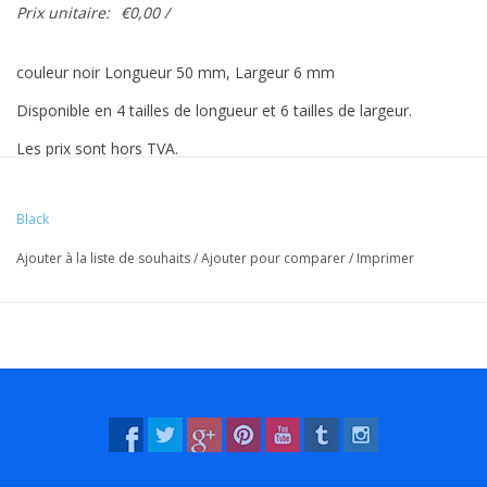
Prix unitaire:
€0,00 /
couleur noir Longueur 50 mm, Largeur 6 mm
Disponible en 4 tailles de longueur et 6 tailles de largeur.
Les prix sont hors TVA.
Prix €‹ €‹basés sur 500 pièces.
Black
Ajouter à la liste de souhaits
/
Ajouter pour comparer
/
Imprimer
Les couleurs Vreeberg ont les propriétés suivantes:
- Haute élasticité
- Sans latex et sans PVC
- Résistant aux UV: convient pour une utilisation en extérieur.
Ceci s'applique à toutes les couleurs!
- Résistant à l'eau et à de nombreux produits chimiques