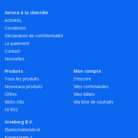
(lavable!).
- 12 belles couleurs vives, également transparentes!
Service à la clientèle
Activités.
Conditions
Disponible en 4 tailles de longueur et 6 tailles de largeur.
Déclaration de confidentialité
D'autres tailles et couleurs sur demande.
Le paiement
Contact
Surtout pour A4, nous avons couleur avec une longueur de
Nouvelles
180 mm en rouge, blanc et noir.
Produits
Mon compte
Tous les produits
S'inscrire
Les couleurs Vreeberg ne résistent pas à la chaleur, à l'huile,
Nouveaux produits
Mes commandes
à la graisse et aux aràªtes vives.
Offres
Mes billets
Mots-clés
Ma liste de souhaits
Fil RSS
Vreeberg B.V.
Elasticmaterials.nl
Koperslager 1