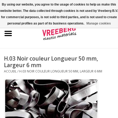
By using our website, you agree to the usage of cookies to help us make this
website better. The data collected through cookies is not used by Vreeberg B.V.
0 Articles - €0,00
for commercial purposes, is not sold to third parties, and is not used to create
personal profiles as part of its business operations.
Manage cookies
Accueil
Couvre-chaussures
Élastiques colorés
H.03 Noir couleur Longueur 50 mm,
Largeur 6 mm
Corde élastique
ACCUEIL
/
H.03 NOIR COULEUR LONGUEUR 50 MM, LARGEUR 6 MM
Élastiques pour palette
Élastiques en croix ou en H
Fastfix