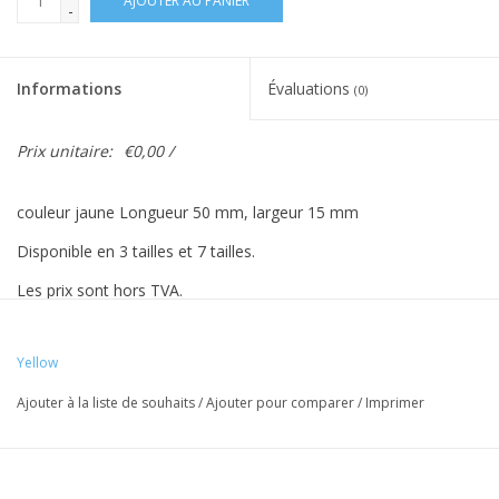
AJOUTER AU PANIER
-
Informations
Évaluations
(0)
Prix unitaire:
€0,00 /
couleur jaune Longueur 50 mm, largeur 15 mm
Disponible en 3 tailles et 7 tailles.
Les prix sont hors TVA.
Yellow
Les couleurs Vreeberg ont les propriétés suivantes:
Ajouter à la liste de souhaits
/
Ajouter pour comparer
/
Imprimer
- Haute élasticité
- Sans latex et sans PVC
- Résistant aux UV: convient pour une utilisation en extérieur.