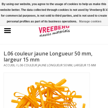
By using our website, you agree to the usage of cookies to help us make this
website better. The data collected through cookies is not used by Vreeberg B.V.
0 Articles - €0,00
for commercial purposes, is not sold to third parties, and is not used to create
personal profiles as part of its business operations.
Manage cookies
Accueil
Couvre-chaussures
Élastiques colorés
L.06 couleur jaune Longueur 50 mm,
largeur 15 mm
Corde élastique
ACCUEIL
/
L.06 COULEUR JAUNE LONGUEUR 50 MM, LARGEUR 15 MM
Élastiques pour palette
Élastiques en croix ou en H
Fastfix