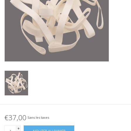
Élastique noué
Offre élastiques noirs !
Offre élastiques Blanc !
€37,00
Sans les taxes
+