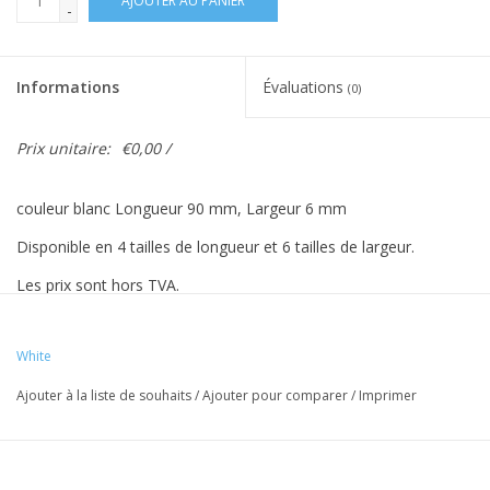
AJOUTER AU PANIER
-
Informations
Évaluations
(0)
Prix unitaire:
€0,00 /
couleur blanc Longueur 90 mm, Largeur 6 mm
Disponible en 4 tailles de longueur et 6 tailles de largeur.
Les prix sont hors TVA.
Prix €‹ €‹basés sur 500 pièces.
White
Ajouter à la liste de souhaits
/
Ajouter pour comparer
/
Imprimer
Les couleurs Vreeberg ont les propriétés suivantes:
- Haute élasticité