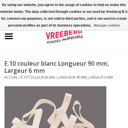
By using our website, you agree to the usage of cookies to help us make this
website better. The data collected through cookies is not used by Vreeberg B.V.
0 Articles - €0,00
for commercial purposes, is not sold to third parties, and is not used to create
personal profiles as part of its business operations.
Manage cookies
Accueil
Couvre-chaussures
Élastiques colorés
E.10 couleur blanc Longueur 90 mm,
Largeur 6 mm
Corde élastique
ACCUEIL
/
E.10 COULEUR BLANC LONGUEUR 90 MM, LARGEUR 6 MM
Élastiques pour palette
Élastiques en croix ou en H
Fastfix