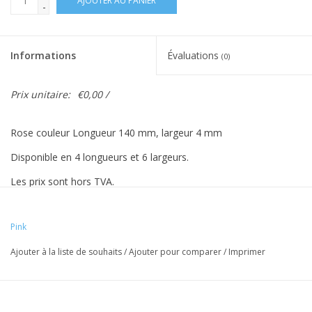
AJOUTER AU PANIER
-
Informations
Évaluations
(0)
Prix unitaire:
€0,00 /
Rose couleur Longueur 140 mm, largeur 4 mm
Disponible en 4 longueurs et 6 largeurs.
Les prix sont hors TVA.
Faites attention! prix basé sur 500
Pink
pièces.
Ajouter à la liste de souhaits
/
Ajouter pour comparer
/
Imprimer
Les couleurs Vreeberg ont les propriétés suivantes: