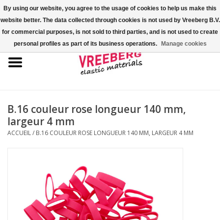
By using our website, you agree to the usage of cookies to help us make this
website better. The data collected through cookies is not used by Vreeberg B.V.
0 Articles - €0,00
for commercial purposes, is not sold to third parties, and is not used to create
personal profiles as part of its business operations.
Manage cookies
Accueil
Couvre-chaussures
Élastiques colorés
B.16 couleur rose longueur 140 mm,
largeur 4 mm
Corde élastique
ACCUEIL
/
B.16 COULEUR ROSE LONGUEUR 140 MM, LARGEUR 4 MM
Élastiques pour palette
Élastiques en croix ou en H
Fastfix