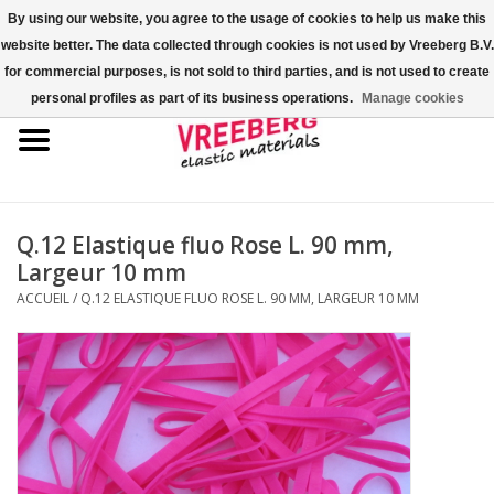
By using our website, you agree to the usage of cookies to help us make this
website better. The data collected through cookies is not used by Vreeberg B.V.
0 Articles - €0,00
for commercial purposes, is not sold to third parties, and is not used to create
personal profiles as part of its business operations.
Manage cookies
Accueil
Couvre-chaussures
Élastiques colorés
Q.12 Elastique fluo Rose L. 90 mm,
Largeur 10 mm
Corde élastique
ACCUEIL
/
Q.12 ELASTIQUE FLUO ROSE L. 90 MM, LARGEUR 10 MM
Élastiques pour palette
Élastiques en croix ou en H
Fastfix