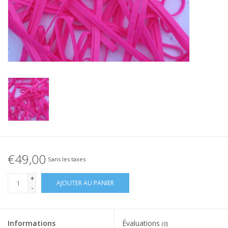
Élastique noué
Offre élastiques noirs !
Offre élastiques Blanc !
€49,00
Sans les taxes
+
AJOUTER AU PANIER
-
Informations
Évaluations
(0)