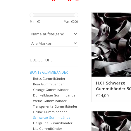
Schwarze Gummibänd
Breite 2 m
Min: €
0
Max: €
200
Der Preis gilt für 500
Mehrwertsteu
ZUM WARENKORB HI
ÜBERSCHUHE
BUNTE GUMMIBÄNDER
Rotes Gummibänder
H.01 Schwarze
Rosa Gummibänder
Gummibänder 5
Orange Gummibänder
Breite 2 mm
€24,00
Dunkelblaue Gummibänder
Weiße Gummibänder
Transparente Gummibänder
Grüne Gummibänder
Black H.05 Sch
Schwarze Gummibänder
Gummibänder 50 mm,
Hellgrüne Gummibänder
mm
Lila Gummibänder