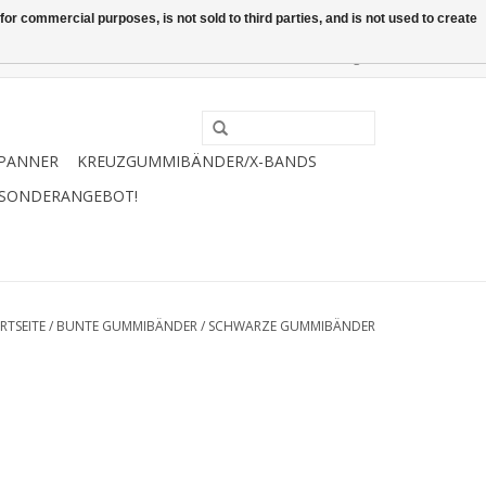
or commercial purposes, is not sold to third parties, and is not used to create
0 Artikel - €0,00
Mein Konto / Kundenkonto anlegen
PANNER
KREUZGUMMIBÄNDER/X-BANDS
 SONDERANGEBOT!
RTSEITE
/
BUNTE GUMMIBÄNDER
/
SCHWARZE GUMMIBÄNDER