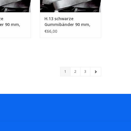
ze
H.13 schwarze
r 90 mm,
Gummibänder 90 mm,
m
Breite 15 mm
€66,00
1
2
3