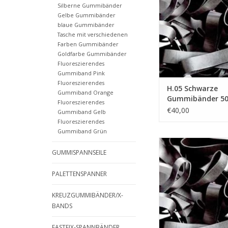
Silberne Gummibänder
ZUM WARENKORB HI
Gelbe Gummibänder
blaue Gummibänder
Tasche mit verschiedenen
Farben Gummibänder
Goldfarbe Gummibänder
Fluoreszierendes
Gummiband Pink
Fluoreszierendes
H.05 Schwarze
Gummiband Orange
Gummibänder 5
Fluoreszierendes
Breite 10 mm
€40,00
Gummiband Gelb
Fluoreszierendes
Gummiband Grün
Black H.10 Sch
GUMMISPANNSEILE
Gummibänder 90 mm,
mm
PALETTENSPANNER
ZUM WARENKORB HI
KREUZGUMMIBÄNDER/X-
BANDS
FASTFIX-SPANNBÄNDER