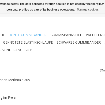
ebsite better. The data collected through cookies is not used by Vreeberg B.V. f
personal profiles as part of its business operations.
Manage cookies
UHE
BUNTE GUMMIBÄNDER
GUMMISPANNSEILE
PALETTENS
GEKNOTETE ELASTIKSCHLAUFE
SCHWARZE GUMMIBÄNDER –
– SONDERANGEBOT!
STA
enden Merkmale aus:
ng im Freien