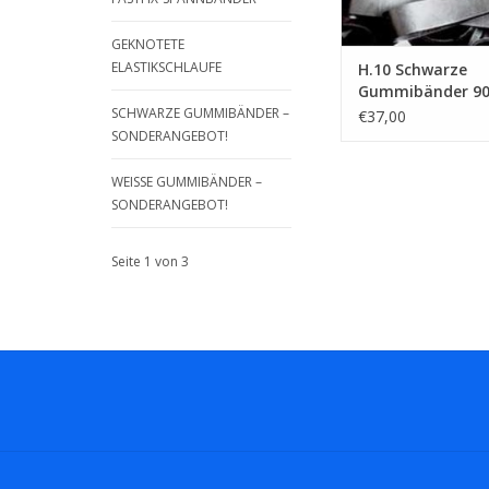
GEKNOTETE
ELASTIKSCHLAUFE
H.10 Schwarze
Gummibänder 9
Breite 6 mm
SCHWARZE GUMMIBÄNDER –
€37,00
SONDERANGEBOT!
WEISSE GUMMIBÄNDER – S
ONDERANGEBOT!
Seite 1 von 3