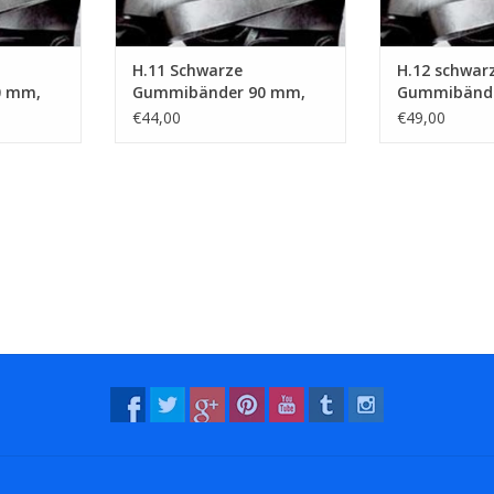
H.11 Schwarze
H.12 schwar
0 mm,
Gummibänder 90 mm,
Gummibände
Breite 8 mm
Breite 10 m
€44,00
€49,00