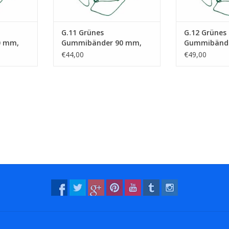
G.11 Grünes
G.12 Grünes
0 mm,
Gummibänder 90 mm,
Gummibände
Breite 8 mm
Breite 10 m
€44,00
€49,00