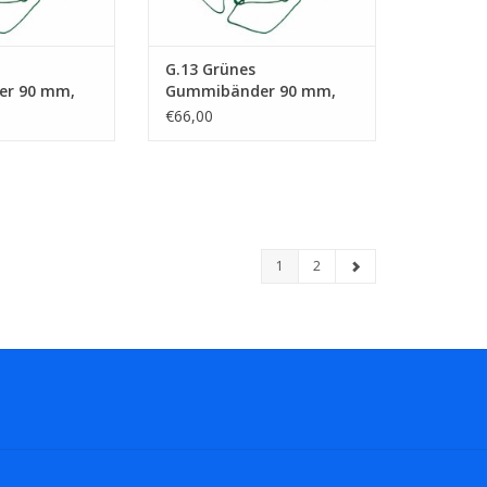
G.13 Grünes
r 90 mm,
Gummibänder 90 mm,
m
Breite 15 mm
€66,00
1
2