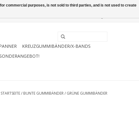
or commercial purposes, is not sold to third parties, and is not used to create
0 Artikel - €0,00
Mein Konto / Kundenkonto anlegen
PANNER
KREUZGUMMIBÄNDER/X-BANDS
 SONDERANGEBOT!
STARTSEITE
/
BUNTE GUMMIBÄNDER
/
GRÜNE GUMMIBÄNDER