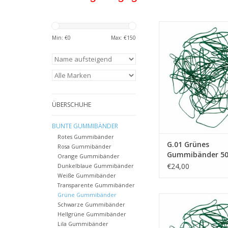
Grünes Gummibände
Breite 2 mm. Der Preis 
Min: €
0
Max: €
150
Stück ohne Mehrwer
ZUM WARENKORB HI
ÜBERSCHUHE
BUNTE GUMMIBÄNDER
Rotes Gummibänder
G.01 Grünes
Rosa Gummibänder
Gummibänder 5
Orange Gummibänder
Breite 2 mm
€24,00
Dunkelblaue Gummibänder
Weiße Gummibänder
Transparente Gummibänder
Grüne Gummibänder
Grünes Gummibände
Schwarze Gummibänder
Breite 10 mm. Der Pre
Hellgrüne Gummibänder
500 Stück ohne Mehrw
Lila Gummibänder