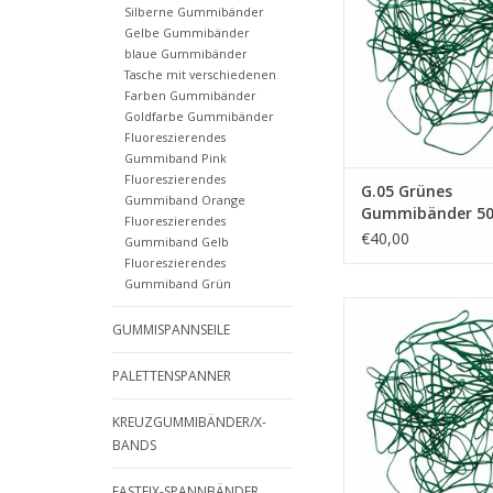
Silberne Gummibänder
ZUM WARENKORB HI
Gelbe Gummibänder
blaue Gummibänder
Tasche mit verschiedenen
Farben Gummibänder
Goldfarbe Gummibänder
Fluoreszierendes
Gummiband Pink
Fluoreszierendes
G.05 Grünes
Gummiband Orange
Gummibänder 5
Fluoreszierendes
Breite 10 mm
€40,00
Gummiband Gelb
Fluoreszierendes
Gummiband Grün
Grünes Gummibände
GUMMISPANNSEILE
Breite 6 mm. Der Preis 
Stück ohne Mehrwer
PALETTENSPANNER
ZUM WARENKORB HI
KREUZGUMMIBÄNDER/X-
BANDS
FASTFIX-SPANNBÄNDER