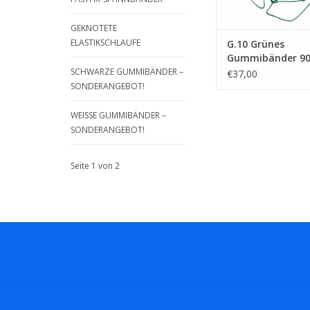
GEKNOTETE
ELASTIKSCHLAUFE
G.10 Grünes
Gummibänder 9
Breite 6 mm
SCHWARZE GUMMIBÄNDER –
€37,00
SONDERANGEBOT!
WEISSE GUMMIBÄNDER – S
ONDERANGEBOT!
Seite 1 von 2