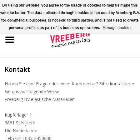
By using our website, you agree to the usage of cookies to help us make this
website better. The data collected through cookies is not used by Vreeberg B.V.
0 Artikel - €0,00
for commercial purposes, is not sold to third parties, and is not used to create
personal profiles as part of its business operations.
Manage cookies
Startseite
Überschuhe
Bunte Gummibänder
Kontakt
Gummispannseile
Haben Sie eine Frage oder einen Kommentar? Bitte kontaktieren
Sie uns auf folgende Weise:
Vreeberg BV elastische Materialien
Palettenspanner
Kupferlager 1
Kreuzgummibänder/X-Bands
3861 SJ Nijkerk
Die Niederlande
Fastfix-Spannbänder
Tel: (+31) 033-2450630