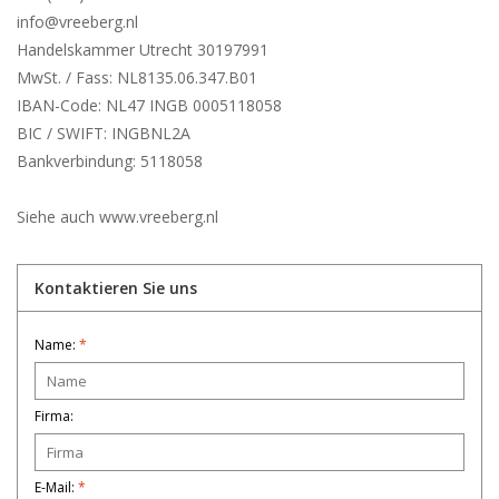
info@vreeberg.nl
Geknotete Elastikschlaufe
Handelskammer Utrecht 30197991
MwSt. / Fass: NL8135.06.347.B01
IBAN-Code: NL47 INGB 0005118058
Schwarze Gummibänder –
BIC / SWIFT: INGBNL2A
Sonderangebot!
Bankverbindung: 5118058
Weiße Gummibänder –
Siehe auch www.vreeberg.nl
Sonderangebot!
Kontaktieren Sie uns
Name:
*
Firma:
E-Mail:
*