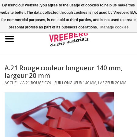
By using our website, you agree to the usage of cookies to help us make this
website better. The data collected through cookies is not used by Vreeberg B.V.
0 Articles - €0,00
for commercial purposes, is not sold to third parties, and is not used to create
personal profiles as part of its business operations.
Manage cookies
Accueil
Couvre-chaussures
Élastiques colorés
A.21 Rouge couleur longueur 140 mm,
largeur 20 mm
Corde élastique
ACCUEIL
/
A.21 ROUGE COULEUR LONGUEUR 140 MM, LARGEUR 20 MM
Élastiques pour palette
Élastiques en croix ou en H
Fastfix