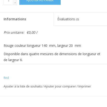
AJOUTER AU PANIER
-
Informations
Évaluations
(0)
Prix unitaire:
€0,00 /
Rouge couleur longueur 140 mm, largeur 20 mm
Disponible dans quatre mesures de dimensions de longueur et
de largeur 6.
Les prix sont hors TVA.
Attention! Prix €‹ €‹basé sur 500
Red
Ajouter à la liste de souhaits
/
Ajouter pour comparer
/
Imprimer
pièces.