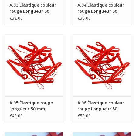
A.03 Élastique couleur
A.04 Élastique couleur
rouge Longueur 50
rouge Longueur 50
mm, Largeur 6 mm
mm, Largeur 8 mm
€32,00
€36,00
A.05 Élastique rouge
A.06 Élastique couleur
Longueur 50 mm,
rouge Longueur 50
Largeur 10 mm
mm, Largeur 15 mm
€40,00
€50,00