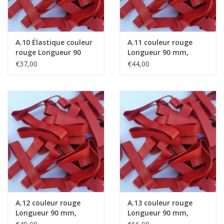
A.10 Élastique couleur
A.11 couleur rouge
rouge Longueur 90
Longueur 90 mm,
mm, Largeur 6 mm
Largeur 8 mm
€37,00
€44,00
A.12 couleur rouge
A.13 couleur rouge
Longueur 90 mm,
Longueur 90 mm,
Largeur 10 mm
Largeur 15 mm