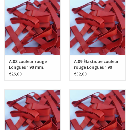
A.08 couleur rouge
A.09 Élastique couleur
Longueur 90 mm,
rouge Longueur 90
Largeur 2 mm
mm, Largeur 4 mm
€26,00
€32,00