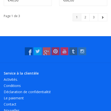
€49,00
€66,00
Page 1 de 3
1
2
3
Service à la clientèle
Activités.
Conditions
Déclaration de confidentialité
Le paiement
Contact
Nouvelles