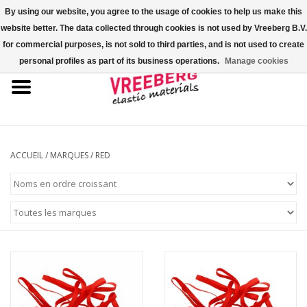
By using our website, you agree to the usage of cookies to help us make this
website better. The data collected through cookies is not used by Vreeberg B.V.
0 Articles - €0,00
for commercial purposes, is not sold to third parties, and is not used to create
personal profiles as part of its business operations.
Manage cookies
Accueil
Couvre-chaussures
Élastiques colorés
ACCUEIL
/
MARQUES
/
RED
Corde élastique
Élastiques pour palette
Élastiques en croix ou en H
Fastfix