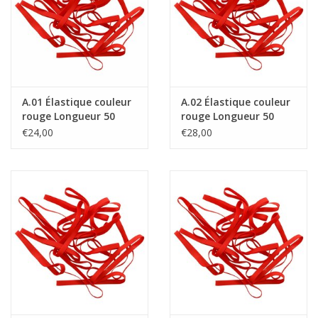
Élastique noué
Offre élastiques noirs !
A.01 Élastique couleur
A.02 Élastique couleur
Offre élastiques Blanc !
rouge Longueur 50
rouge Longueur 50
mm, largeur 2 mm
mm, Largeur 4 mm
€24,00
€28,00