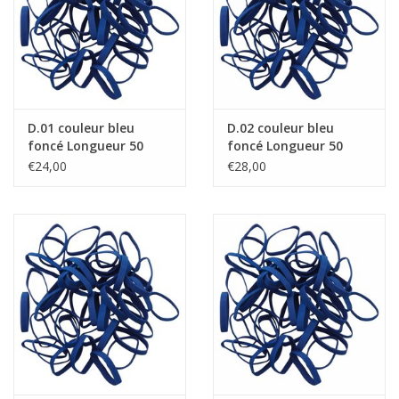
Élastique noué
Offre élastiques noirs !
D.01 couleur bleu
D.02 couleur bleu
Offre élastiques Blanc !
foncé Longueur 50
foncé Longueur 50
mm, Largeur 2 mm
mm, Largeur 4 mm
€24,00
€28,00