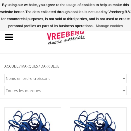
By using our website, you agree to the usage of cookies to help us make this
website better. The data collected through cookies is not used by Vreeberg B.V.
0 Articles - €0,00
for commercial purposes, is not sold to third parties, and is not used to create
personal profiles as part of its business operations.
Manage cookies
Accueil
Couvre-chaussures
Élastiques colorés
ACCUEIL
/
MARQUES
/
DARK BLUE
Corde élastique
Élastiques pour palette
Élastiques en croix ou en H
Fastfix