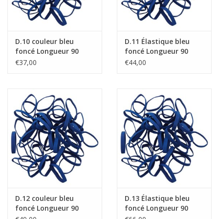
D.10 couleur bleu
D.11 Élastique bleu
foncé Longueur 90
foncé Longueur 90
mm, Largeur 6 mm
mm, Largeur 8 mm
€37,00
€44,00
D.12 couleur bleu
D.13 Élastique bleu
foncé Longueur 90
foncé Longueur 90
mm, Largeur 10 mm
mm, Largeur 15 mm