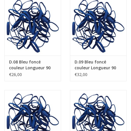
D.08 Bleu foncé
D.09 Bleu foncé
couleur Longueur 90
couleur Longueur 90
mm, Largeur 2 mm
mm, Largeur 4 mm
€26,00
€32,00