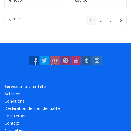
€49,00
€66,00
Page 1 de 3
1
2
3
Service à la clientèle
Activités.
Conditions
Déclaration de confidentialité
Le paiement
Contact
Nouvelles