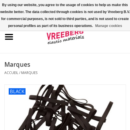
By using our website, you agree to the usage of cookies to help us make this
website better. The data collected through cookies is not used by Vreeberg B.V.
0 Articles - €0,00
for commercial purposes, is not sold to third parties, and is not used to create
personal profiles as part of its business operations.
Manage cookies
Accueil
Couvre-chaussures
Élastiques colorés
Marques
ACCUEIL
/
MARQUES
Corde élastique
BLACK
Élastiques pour palette
Élastiques en croix ou en H
Fastfix