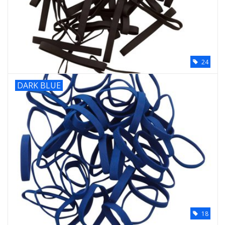
Élastique noué
Offre élastiques noirs !
24
Offre élastiques Blanc !
DARK BLUE
18