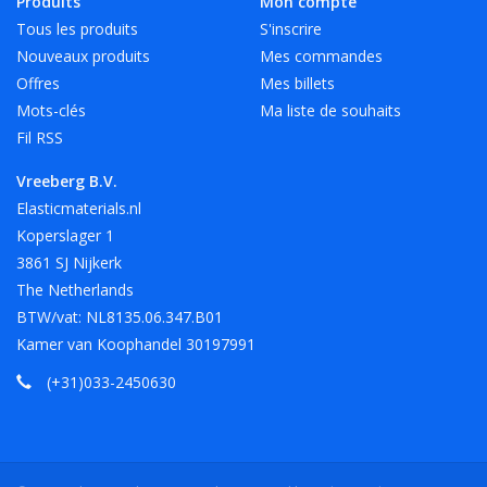
Produits
Mon compte
Tous les produits
S'inscrire
Nouveaux produits
Mes commandes
Offres
Mes billets
Mots-clés
Ma liste de souhaits
Fil RSS
Vreeberg B.V.
Elasticmaterials.nl
Koperslager 1
3861 SJ Nijkerk
The Netherlands
BTW/vat: NL8135.06.347.B01
Kamer van Koophandel 30197991
(+31)033-2450630