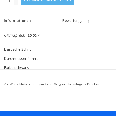
ZUM WARENKORB HINZUFÜGEN
-
Informationen
Bewertungen
(0)
Grundpreis:
€0,00 /
Elastische Schnur
Durchmesser 2 mm.
Farbe schwarz.
200 Meter pro Rolle.
Zur Wunschliste hinzufügen
/
Zum Vergleich hinzufügen
/
Drucken