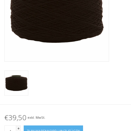
Geknotete Elastikschlaufe
Schwarze Gummibänder –
Sonderangebot!
Weiße Gummibänder –
Sonderangebot!
€39,50
exkl. MwSt.
+