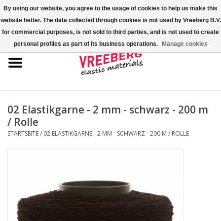
By using our website, you agree to the usage of cookies to help us make this
website better. The data collected through cookies is not used by Vreeberg B.V.
0 Artikel - €0,00
for commercial purposes, is not sold to third parties, and is not used to create
personal profiles as part of its business operations.
Manage cookies
Startseite
Überschuhe
Bunte Gummibänder
02 Elastikgarne - 2 mm - schwarz - 200 m
/ Rolle
Gummispannseile
STARTSEITE
/
02 ELASTIKGARNE - 2 MM - SCHWARZ - 200 M / ROLLE
Palettenspanner
Kreuzgummibänder/X-Bands
Fastfix-Spannbänder