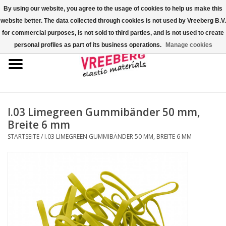
By using our website, you agree to the usage of cookies to help us make this
website better. The data collected through cookies is not used by Vreeberg B.V.
0 Artikel - €0,00
for commercial purposes, is not sold to third parties, and is not used to create
personal profiles as part of its business operations.
Manage cookies
Startseite
Überschuhe
Bunte Gummibänder
I.03 Limegreen Gummibänder 50 mm,
Breite 6 mm
Gummispannseile
STARTSEITE
/
I.03 LIMEGREEN GUMMIBÄNDER 50 MM, BREITE 6 MM
Palettenspanner
Kreuzgummibänder/X-Bands
Fastfix-Spannbänder