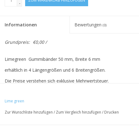
ZUM WARENKORB HINZUFÜGEN
-
Informationen
Bewertungen
(0)
Grundpreis:
€0,00 /
Limegreen Gummibänder 50 mm, Breite 6 mm
erhältlich in 4 Längengrößen und 6 Breitengrößen.
Die Preise verstehen sich exklusive Mehrwertsteuer.
Lime green
Vreeberg-Elastics haben folgende Eigenschaften:
Zur Wunschliste hinzufügen
/
Zum Vergleich hinzufügen
/
Drucken
- hohe Elastizität
- Latex- und PVC-frei
- UV-beständig: Für den Außenbereich geeignet. Dies gilt für alle