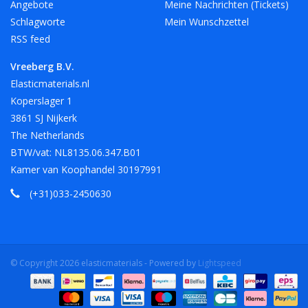
Angebote
Meine Nachrichten (Tickets)
Schlagworte
Mein Wunschzettel
RSS feed
Vreeberg B.V.
Elasticmaterials.nl
Koperslager 1
3861 SJ Nijkerk
The Netherlands
BTW/vat: NL8135.06.347.B01
Kamer van Koophandel 30197991
(+31)033-2450630
© Copyright 2026 elasticmaterials - Powered by
Lightspeed