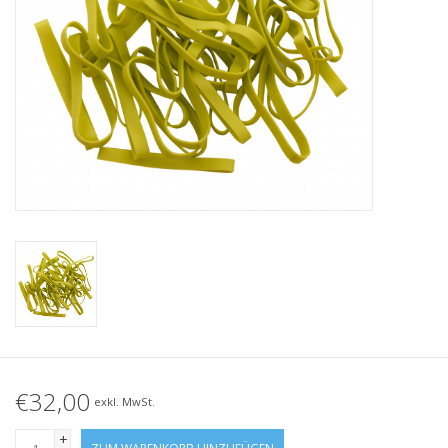
Geknotete Elastikschlaufe
Schwarze Gummibänder –
Sonderangebot!
Weiße Gummibänder –
Sonderangebot!
€32,00
exkl. MwSt.
+