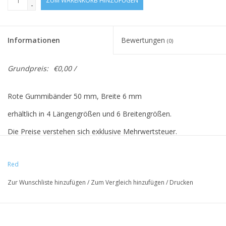
ZUM WARENKORB HINZUFÜGEN
-
Informationen
Bewertungen
(0)
Grundpreis:
€0,00 /
Rote Gummibänder 50 mm, Breite 6 mm
erhältlich in 4 Längengrößen und 6 Breitengrößen.
Die Preise verstehen sich exklusive Mehrwertsteuer.
Achtung! Der Preis is basiert auf 500
Red
Stück.
Zur Wunschliste hinzufügen
/
Zum Vergleich hinzufügen
/
Drucken
Vreeberg-elastische Materialien haben folgende Eigenschaften: