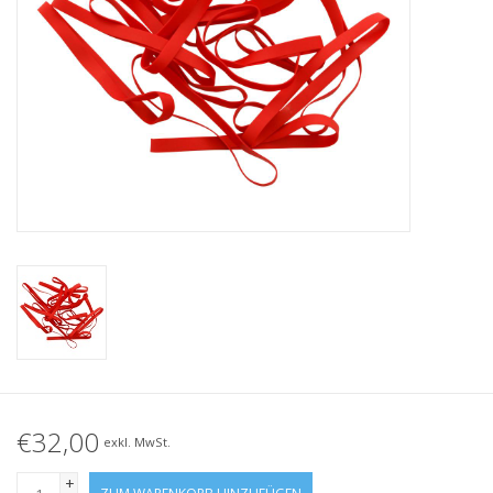
Geknotete Elastikschlaufe
Schwarze Gummibänder –
Sonderangebot!
Weiße Gummibänder –
Sonderangebot!
€32,00
exkl. MwSt.
+