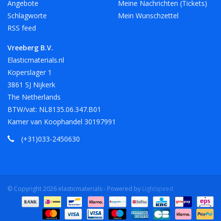
Angebote
Meine Nachrichten (Tickets)
Schlagworte
Mein Wunschzettel
RSS feed
Vreeberg B.V.
Elasticmaterials.nl
Koperslager 1
3861 SJ Nijkerk
The Netherlands
BTW/vat: NL8135.06.347.B01
Kamer van Koophandel 30197991
(+31)033-2450630
© Copyright 2026 elasticmaterials - Powered by
Lightspeed