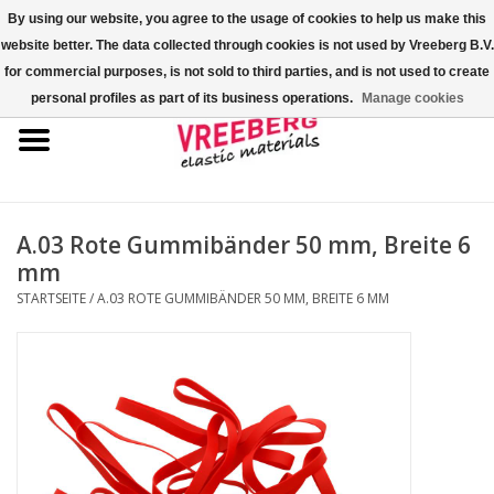
By using our website, you agree to the usage of cookies to help us make this
website better. The data collected through cookies is not used by Vreeberg B.V.
0 Artikel - €0,00
for commercial purposes, is not sold to third parties, and is not used to create
personal profiles as part of its business operations.
Manage cookies
Startseite
Überschuhe
Bunte Gummibänder
A.03 Rote Gummibänder 50 mm, Breite 6
mm
Gummispannseile
STARTSEITE
/
A.03 ROTE GUMMIBÄNDER 50 MM, BREITE 6 MM
Palettenspanner
Kreuzgummibänder/X-Bands
Fastfix-Spannbänder