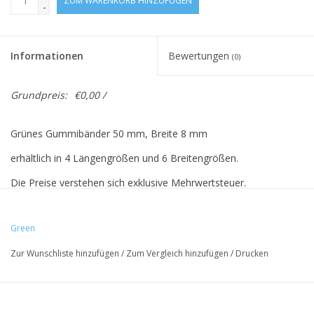
ZUM WARENKORB HINZUFÜGEN
-
Informationen
Bewertungen
(0)
Grundpreis:
€0,00 /
Grünes Gummibänder 50 mm, Breite 8 mm
erhältlich in 4 Längengrößen und 6 Breitengrößen.
Die Preise verstehen sich exklusive Mehrwertsteuer.
Green
Vreeberg-Elastics haben folgende Eigenschaften:
Zur Wunschliste hinzufügen
/
Zum Vergleich hinzufügen
/
Drucken
- hohe Elastizität
- Latex- und PVC-frei
- UV-beständig: Für den Außenbereich geeignet. Dies gilt für alle