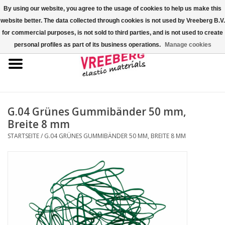
By using our website, you agree to the usage of cookies to help us make this
website better. The data collected through cookies is not used by Vreeberg B.V.
0 Artikel - €0,00
for commercial purposes, is not sold to third parties, and is not used to create
personal profiles as part of its business operations.
Manage cookies
Startseite
Überschuhe
Bunte Gummibänder
G.04 Grünes Gummibänder 50 mm,
Breite 8 mm
Gummispannseile
STARTSEITE
/
G.04 GRÜNES GUMMIBÄNDER 50 MM, BREITE 8 MM
Palettenspanner
Kreuzgummibänder/X-Bands
Fastfix-Spannbänder