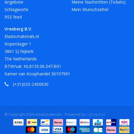
Angebote
Meine Nachrichten (Tickets)
Schlagworte
Mein Wunschzettel
RSS feed
Vreeberg B.V.
Elasticmaterials.nl
Koperslager 1
3861 SJ Nijkerk
The Netherlands
BTW/vat: NL8135.06.347.B01
Kamer van Koophandel 30197991
(+31)033-2450630
© Copyright 2026 elasticmaterials - Powered by
Lightspeed