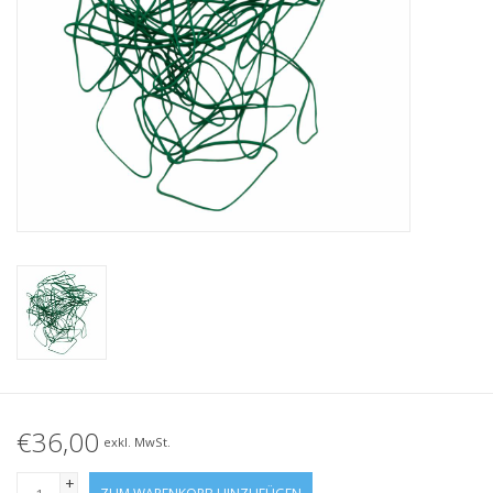
Geknotete Elastikschlaufe
Schwarze Gummibänder –
Sonderangebot!
Weiße Gummibänder –
Sonderangebot!
€36,00
exkl. MwSt.
+