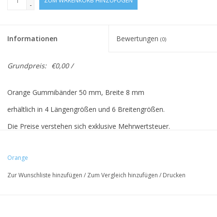
ZUM WARENKORB HINZUFÜGEN
-
Informationen
Bewertungen
(0)
Grundpreis:
€0,00 /
Orange Gummibänder 50 mm, Breite 8 mm
erhältlich in 4 Längengrößen und 6 Breitengrößen.
Die Preise verstehen sich exklusive Mehrwertsteuer.
Preise basieren auf 500 Stück.
Orange
Zur Wunschliste hinzufügen
/
Zum Vergleich hinzufügen
/
Drucken
Vreeberg-elastische Materialien haben folgende Eigenschaften:
- hohe Elastizität