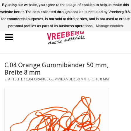
By using our website, you agree to the usage of cookies to help us make this
website better. The data collected through cookies is not used by Vreeberg B.V.
0 Artikel - €0,00
for commercial purposes, is not sold to third parties, and is not used to create
personal profiles as part of its business operations.
Manage cookies
Startseite
Überschuhe
Bunte Gummibänder
C.04 Orange Gummibänder 50 mm,
Breite 8 mm
Gummispannseile
STARTSEITE
/
C.04 ORANGE GUMMIBÄNDER 50 MM, BREITE 8 MM
Palettenspanner
Kreuzgummibänder/X-Bands
Fastfix-Spannbänder