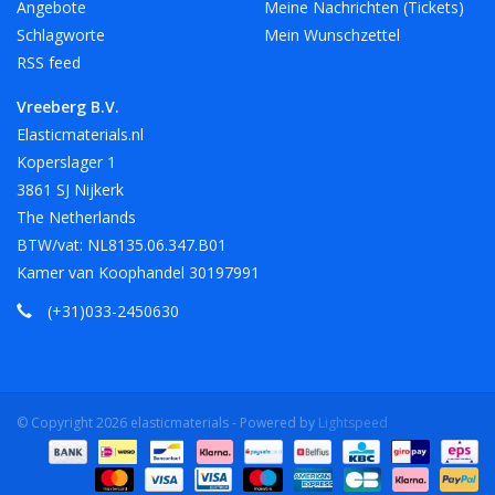
Angebote
Meine Nachrichten (Tickets)
Schlagworte
Mein Wunschzettel
RSS feed
Vreeberg B.V.
Elasticmaterials.nl
Koperslager 1
3861 SJ Nijkerk
The Netherlands
BTW/vat: NL8135.06.347.B01
Kamer van Koophandel 30197991
(+31)033-2450630
© Copyright 2026 elasticmaterials - Powered by
Lightspeed