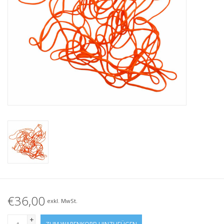
Geknotete Elastikschlaufe
Schwarze Gummibänder –
Sonderangebot!
Weiße Gummibänder –
Sonderangebot!
€36,00
exkl. MwSt.
+