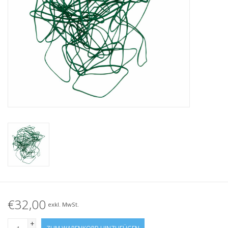
Geknotete Elastikschlaufe
Schwarze Gummibänder –
Sonderangebot!
Weiße Gummibänder –
Sonderangebot!
€32,00
exkl. MwSt.
+