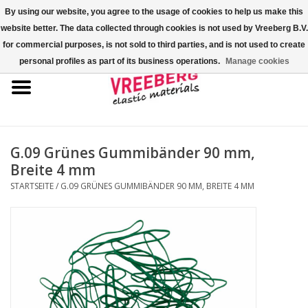
By using our website, you agree to the usage of cookies to help us make this
website better. The data collected through cookies is not used by Vreeberg B.V.
0 Artikel - €0,00
for commercial purposes, is not sold to third parties, and is not used to create
personal profiles as part of its business operations.
Manage cookies
Startseite
Überschuhe
Bunte Gummibänder
G.09 Grünes Gummibänder 90 mm,
Breite 4 mm
Gummispannseile
STARTSEITE
/
G.09 GRÜNES GUMMIBÄNDER 90 MM, BREITE 4 MM
Palettenspanner
Kreuzgummibänder/X-Bands
Fastfix-Spannbänder