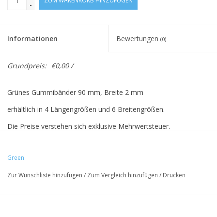
ZUM WARENKORB HINZUFÜGEN
-
Informationen
Bewertungen
(0)
Grundpreis:
€0,00 /
Grünes Gummibänder 90 mm, Breite 2 mm
erhältlich in 4 Längengrößen und 6 Breitengrößen.
Die Preise verstehen sich exklusive Mehrwertsteuer.
Green
Vreeberg-Elastics haben folgende Eigenschaften:
Zur Wunschliste hinzufügen
/
Zum Vergleich hinzufügen
/
Drucken
- hohe Elastizität
- Latex- und PVC-frei
- UV-beständig: Für den Außenbereich geeignet. Dies gilt für alle