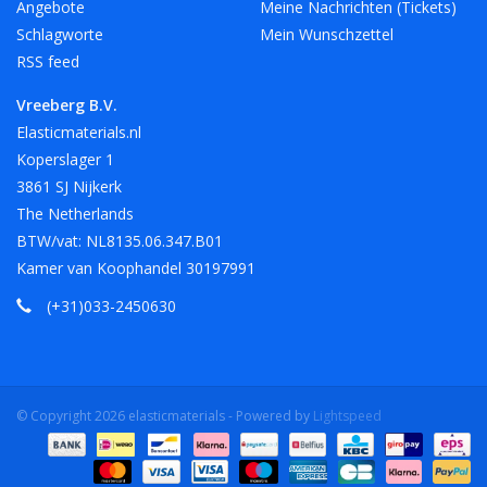
Angebote
Meine Nachrichten (Tickets)
Schlagworte
Mein Wunschzettel
RSS feed
Vreeberg B.V.
Elasticmaterials.nl
Koperslager 1
3861 SJ Nijkerk
The Netherlands
BTW/vat: NL8135.06.347.B01
Kamer van Koophandel 30197991
(+31)033-2450630
© Copyright 2026 elasticmaterials - Powered by
Lightspeed