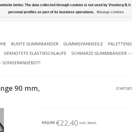
ebsite better. The data collected through cookies is not used by Vreeberg B.V. f
personal profiles as part of its business operations.
Manage cookies
UHE
BUNTE GUMMIBÄNDER
GUMMISPANNSEILE
PALETTENS
GEKNOTETE ELASTIKSCHLAUFE
SCHWARZE GUMMIBÄNDER –
– SONDERANGEBOT!
änge 90 mm,
STARTSEI
€22,40
€32,00
exkl. MwSt.