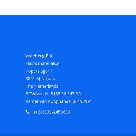
Vreeberg B.V.
Elasticmaterials.nl
Koperslager 1
3861 SJ Nijkerk
The Netherlands
BTW/vat: NL8135.06.347.B01
Kamer van Koophandel 30197991
(+31)033-2450630