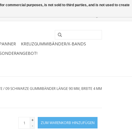
or commercial purposes, is not sold to third parties, and is not used to create
0 Artikel - €0,00
Mein Konto / Kundenkonto anlegen
PANNER
KREUZGUMMIBÄNDER/X-BANDS
 SONDERANGEBOT!
TE
/
09 SCHWARZE GUMMIBÄNDER LÄNGE 90 MM, BREITE 4 MM
+
ZUM WARENKORB HINZUFÜGEN
-