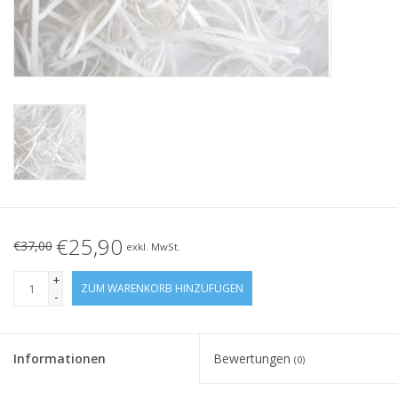
Geknotete Elastikschlaufe
Schwarze Gummibänder –
Sonderangebot!
Weiße Gummibänder –
Sonderangebot!
€25,90
€37,00
exkl. MwSt.
+
ZUM WARENKORB HINZUFÜGEN
-
Informationen
Bewertungen
(0)