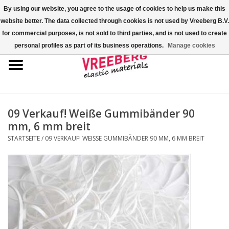
By using our website, you agree to the usage of cookies to help us make this
website better. The data collected through cookies is not used by Vreeberg B.V.
0 Artikel - €0,00
for commercial purposes, is not sold to third parties, and is not used to create
personal profiles as part of its business operations.
Manage cookies
Startseite
Überschuhe
Bunte Gummibänder
09 Verkauf! Weiße Gummibänder 90
mm, 6 mm breit
Gummispannseile
STARTSEITE
/
09 VERKAUF! WEISSE GUMMIBÄNDER 90 MM, 6 MM BREIT
Palettenspanner
Kreuzgummibänder/X-Bands
Fastfix-Spannbänder