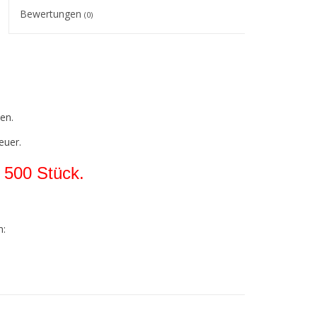
Bewertungen
(0)
en.
euer.
 500 Stück.
n:
ies gilt für alle Farben!