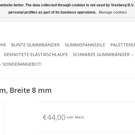
ebsite better. The data collected through cookies is not used by Vreeberg B.V. f
personal profiles as part of its business operations.
Manage cookies
UHE
BUNTE GUMMIBÄNDER
GUMMISPANNSEILE
PALETTENS
GEKNOTETE ELASTIKSCHLAUFE
SCHWARZE GUMMIBÄNDER –
– SONDERANGEBOT!
m, Breite 8 mm
€44,00
exkl. MwSt.