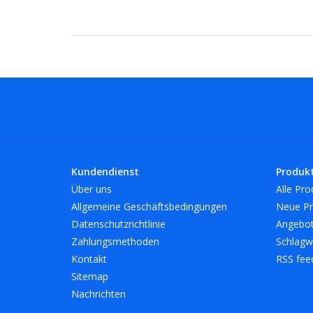
Kundendienst
Produk
Über uns
Alle Pro
Allgemeine Geschäftsbedingungen
Neue Pr
Datenschutzrichtlinie
Angebo
Zahlungsmethoden
Schlagw
Kontakt
RSS fee
Sitemap
Nachrichten