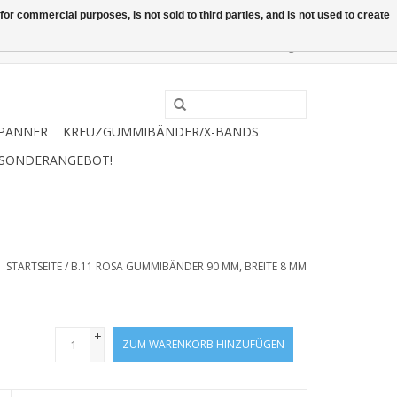
or commercial purposes, is not sold to third parties, and is not used to create
0 Artikel - €0,00
Mein Konto / Kundenkonto anlegen
PANNER
KREUZGUMMIBÄNDER/X-BANDS
 SONDERANGEBOT!
STARTSEITE
/
B.11 ROSA GUMMIBÄNDER 90 MM, BREITE 8 MM
+
ZUM WARENKORB HINZUFÜGEN
-