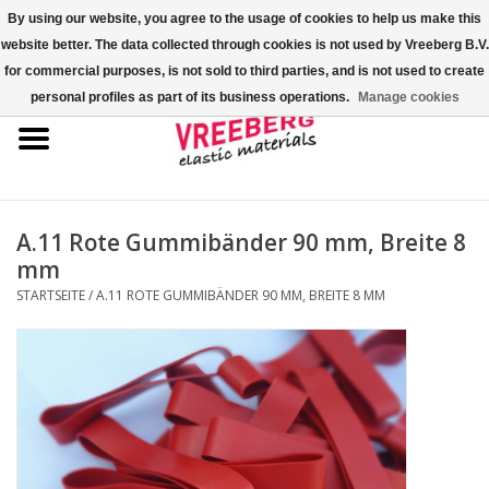
By using our website, you agree to the usage of cookies to help us make this
website better. The data collected through cookies is not used by Vreeberg B.V.
0 Artikel - €0,00
for commercial purposes, is not sold to third parties, and is not used to create
personal profiles as part of its business operations.
Manage cookies
Startseite
Überschuhe
Bunte Gummibänder
A.11 Rote Gummibänder 90 mm, Breite 8
mm
Gummispannseile
STARTSEITE
/
A.11 ROTE GUMMIBÄNDER 90 MM, BREITE 8 MM
Palettenspanner
Kreuzgummibänder/X-Bands
Fastfix-Spannbänder