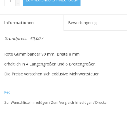
ZUM WARENKORB HINZUFÜGEN
-
Informationen
Bewertungen
(0)
Grundpreis:
€0,00 /
Rote Gummibänder 90 mm, Breite 8 mm
erhältlich in 4 Längengrößen und 6 Breitengrößen.
Die Preise verstehen sich exklusive Mehrwertsteuer.
Preise basieren auf 500 Stück.
Red
Zur Wunschliste hinzufügen
/
Zum Vergleich hinzufügen
/
Drucken
Vreeberg-elastische Materialien haben folgende Eigenschaften:
- hohe Elastizität