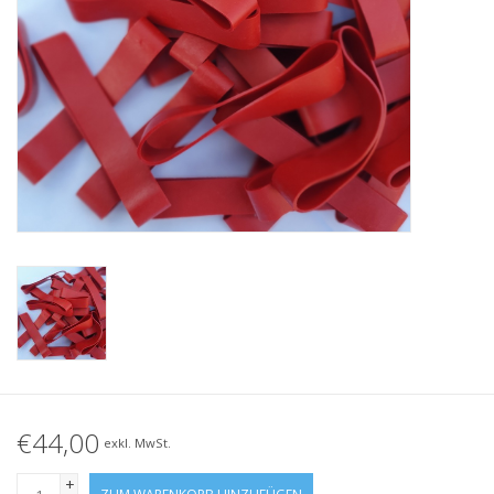
Geknotete Elastikschlaufe
Schwarze Gummibänder –
Sonderangebot!
Weiße Gummibänder –
Sonderangebot!
€44,00
exkl. MwSt.
+