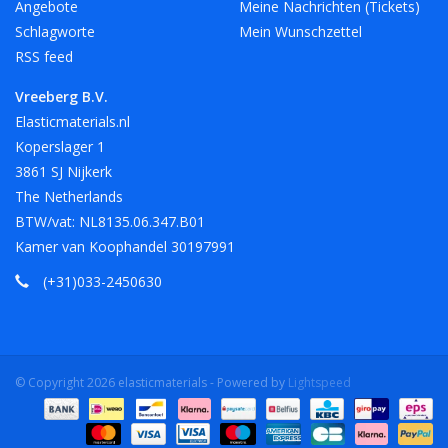
Angebote
Meine Nachrichten (Tickets)
Schlagworte
Mein Wunschzettel
RSS feed
Vreeberg B.V.
Elasticmaterials.nl
Koperslager 1
3861 SJ Nijkerk
The Netherlands
BTW/vat: NL8135.06.347.B01
Kamer van Koophandel 30197991
(+31)033-2450630
© Copyright 2026 elasticmaterials - Powered by
Lightspeed