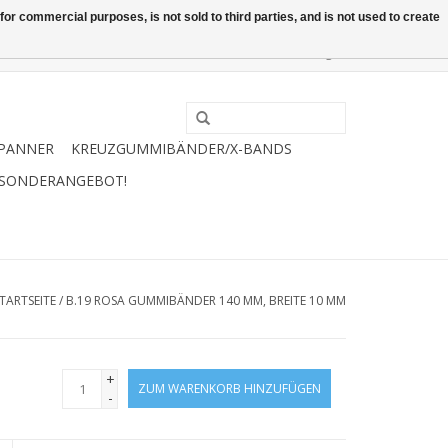
or commercial purposes, is not sold to third parties, and is not used to create
0 Artikel - €0,00
Mein Konto / Kundenkonto anlegen
PANNER
KREUZGUMMIBÄNDER/X-BANDS
 SONDERANGEBOT!
TARTSEITE
/
B.19 ROSA GUMMIBÄNDER 140 MM, BREITE 10 MM
+
ZUM WARENKORB HINZUFÜGEN
-