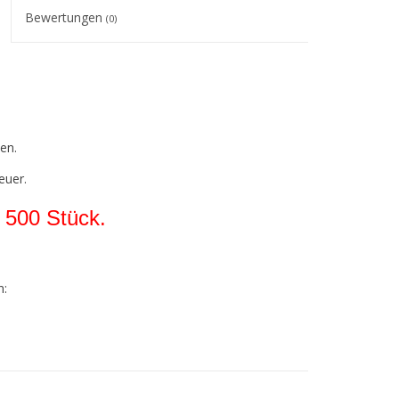
Bewertungen
(0)
en.
euer.
 500 Stück.
n:
ies gilt für alle Farben!