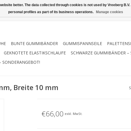
ebsite better. The data collected through cookies is not used by Vreeberg B.V. f
personal profiles as part of its business operations.
Manage cookies
UHE
BUNTE GUMMIBÄNDER
GUMMISPANNSEILE
PALETTENS
GEKNOTETE ELASTIKSCHLAUFE
SCHWARZE GUMMIBÄNDER –
– SONDERANGEBOT!
mm, Breite 10 mm
S
€66,00
exkl. MwSt.