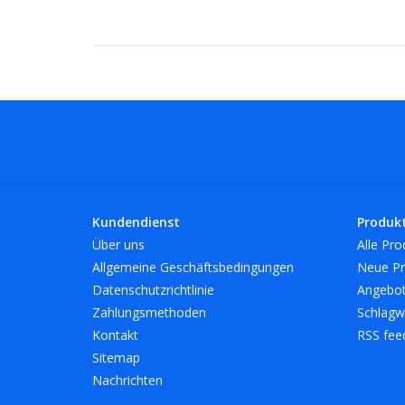
Kundendienst
Produk
Über uns
Alle Pro
Allgemeine Geschäftsbedingungen
Neue Pr
Datenschutzrichtlinie
Angebo
Zahlungsmethoden
Schlagw
Kontakt
RSS fee
Sitemap
Nachrichten