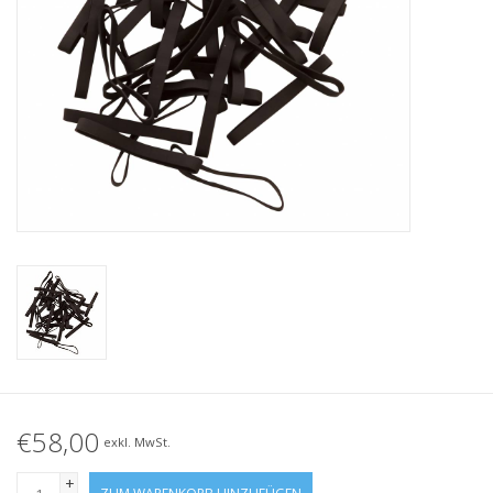
Geknotete Elastikschlaufe
Schwarze Gummibänder –
Sonderangebot!
Weiße Gummibänder –
Sonderangebot!
€58,00
exkl. MwSt.
+