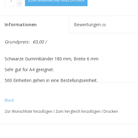
ZUM WARENKORB HINZUFÜGEN
-
Informationen
Bewertungen
(0)
Grundpreis:
€0,00 /
Schwarze Gummibänder 180 mm, Breite 6 mm
Sehr gut für A4 geeignet.
500 Einheiten gehen in eine Bestellungseinheit.
Verfügbar in 1 Längengröße und 7 Breitengrößen.
Black
Die Preise verstehen sich exklusive Mehrwertsteuer.
Zur Wunschliste hinzufügen
/
Zum Vergleich hinzufügen
/
Drucken
Vreeberg-Elastics haben folgende Eigenschaften:
- hohe Elastizität