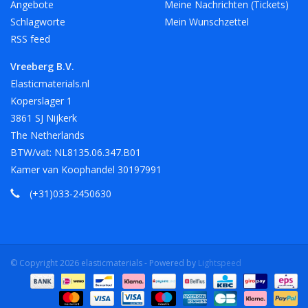
Angebote
Meine Nachrichten (Tickets)
Schlagworte
Mein Wunschzettel
RSS feed
Vreeberg B.V.
Elasticmaterials.nl
Koperslager 1
3861 SJ Nijkerk
The Netherlands
BTW/vat: NL8135.06.347.B01
Kamer van Koophandel 30197991
(+31)033-2450630
© Copyright 2026 elasticmaterials - Powered by
Lightspeed