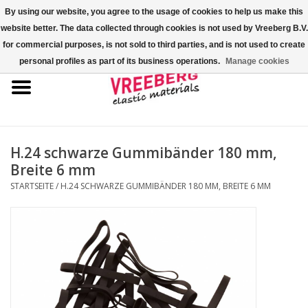
By using our website, you agree to the usage of cookies to help us make this
website better. The data collected through cookies is not used by Vreeberg B.V.
0 Artikel - €0,00
for commercial purposes, is not sold to third parties, and is not used to create
personal profiles as part of its business operations.
Manage cookies
Startseite
Überschuhe
Bunte Gummibänder
H.24 schwarze Gummibänder 180 mm,
Breite 6 mm
Gummispannseile
STARTSEITE
/
H.24 SCHWARZE GUMMIBÄNDER 180 MM, BREITE 6 MM
Palettenspanner
Kreuzgummibänder/X-Bands
Fastfix-Spannbänder