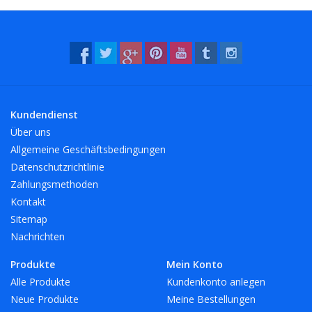
- Latex- und PVC-frei
- UV-beständig: Für den Außenbereich geeignet. Dies gilt für alle
Farben!
- Beständig gegen Wasser und viele Chemikalien (waschbar!).
- 12 schöne, helle Farben, auch transparent!
Kundendienst
Über uns
Allgemeine Geschäftsbedingungen
Datenschutzrichtlinie
Zahlungsmethoden
Kontakt
Sitemap
Nachrichten
Produkte
Mein Konto
Alle Produkte
Kundenkonto anlegen
Neue Produkte
Meine Bestellungen