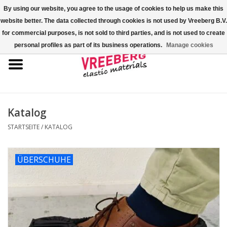
By using our website, you agree to the usage of cookies to help us make this
website better. The data collected through cookies is not used by Vreeberg B.V.
0 Artikel - €0,00
for commercial purposes, is not sold to third parties, and is not used to create
personal profiles as part of its business operations.
Manage cookies
Startseite
Überschuhe
Bunte Gummibänder
Katalog
STARTSEITE
/
KATALOG
Gummispannseile
ÜBERSCHUHE
Palettenspanner
Kreuzgummibänder/X-Bands
Fastfix-Spannbänder