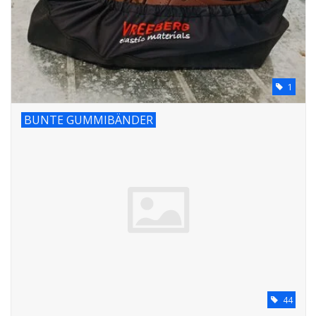
Geknotete Elastikschlaufe
Schwarze Gummibänder –
Sonderangebot!
1
BUNTE GUMMIBÄNDER
Weiße Gummibänder –
Sonderangebot!
44