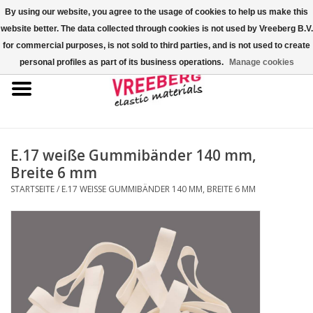
By using our website, you agree to the usage of cookies to help us make this
website better. The data collected through cookies is not used by Vreeberg B.V.
0 Artikel - €0,00
for commercial purposes, is not sold to third parties, and is not used to create
personal profiles as part of its business operations.
Manage cookies
Startseite
Überschuhe
Bunte Gummibänder
E.17 weiße Gummibänder 140 mm,
Breite 6 mm
Gummispannseile
STARTSEITE
/
E.17 WEISSE GUMMIBÄNDER 140 MM, BREITE 6 MM
Palettenspanner
Kreuzgummibänder/X-Bands
Fastfix-Spannbänder