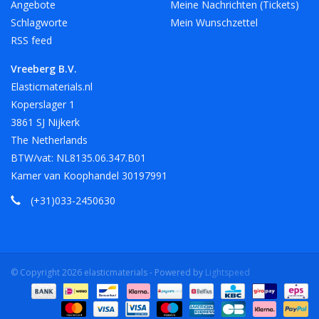
Angebote
Meine Nachrichten (Tickets)
Schlagworte
Mein Wunschzettel
RSS feed
Vreeberg B.V.
Elasticmaterials.nl
Koperslager 1
3861 SJ Nijkerk
The Netherlands
BTW/vat: NL8135.06.347.B01
Kamer van Koophandel 30197991
(+31)033-2450630
© Copyright 2026 elasticmaterials - Powered by
Lightspeed