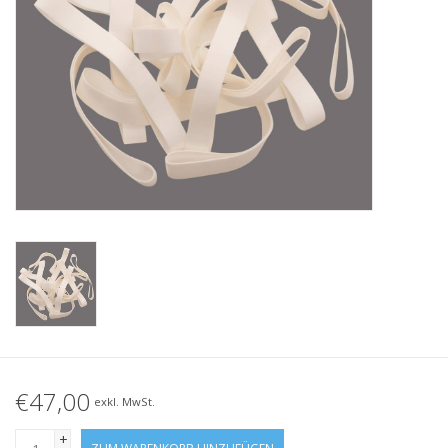
Geknotete Elastikschlaufe
Schwarze Gummibänder –
Sonderangebot!
Weiße Gummibänder –
Sonderangebot!
€47,00
exkl. MwSt.
+