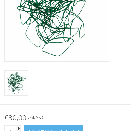
Geknotete Elastikschlaufe
Schwarze Gummibänder –
Sonderangebot!
Weiße Gummibänder –
Sonderangebot!
€30,00
exkl. MwSt.
+