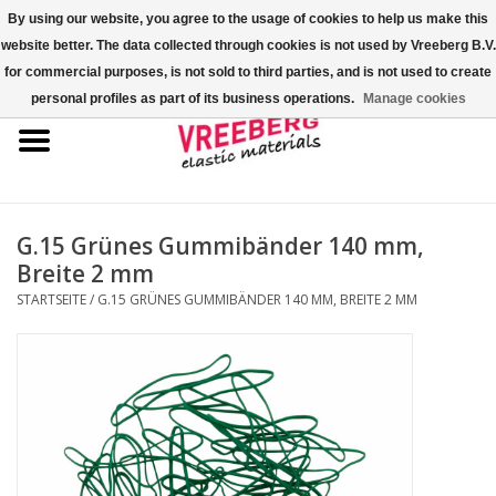
By using our website, you agree to the usage of cookies to help us make this
website better. The data collected through cookies is not used by Vreeberg B.V.
0 Artikel - €0,00
for commercial purposes, is not sold to third parties, and is not used to create
personal profiles as part of its business operations.
Manage cookies
Startseite
Überschuhe
Bunte Gummibänder
G.15 Grünes Gummibänder 140 mm,
Breite 2 mm
Gummispannseile
STARTSEITE
/
G.15 GRÜNES GUMMIBÄNDER 140 MM, BREITE 2 MM
Palettenspanner
Kreuzgummibänder/X-Bands
Fastfix-Spannbänder