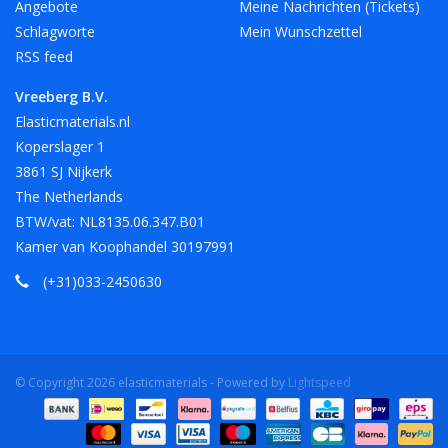
Angebote
Meine Nachrichten (Tickets)
Schlagworte
Mein Wunschzettel
RSS feed
Vreeberg B.V.
Elasticmaterials.nl
Koperslager 1
3861 SJ Nijkerk
The Netherlands
BTW/vat: NL8135.06.347.B01
Kamer van Koophandel 30197991
(+31)033-2450630
© Copyright 2026 elasticmaterials - Powered by
Lightspeed