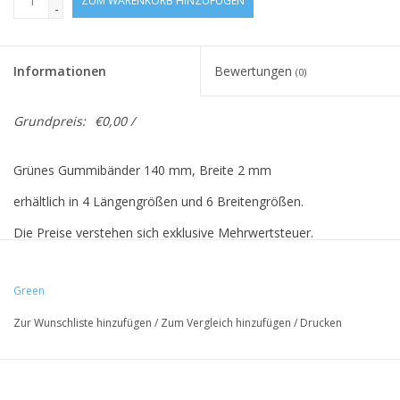
ZUM WARENKORB HINZUFÜGEN
-
Informationen
Bewertungen
(0)
Grundpreis:
€0,00 /
Grünes Gummibänder 140 mm, Breite 2 mm
erhältlich in 4 Längengrößen und 6 Breitengrößen.
Die Preise verstehen sich exklusive Mehrwertsteuer.
Green
Vreeberg-Elastics haben folgende Eigenschaften:
Zur Wunschliste hinzufügen
/
Zum Vergleich hinzufügen
/
Drucken
- hohe Elastizität
- Latex- und PVC-frei
- UV-beständig: Für den Außenbereich geeignet. Dies gilt für alle